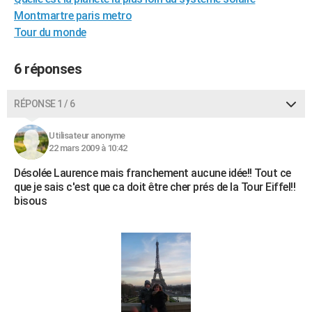
City break
Voyage de noces
Climat
Destinations
Voyage nature
Forum
+
Montmartre paris metro
PHOTO
Tour du monde
GUIDES D'ACHAT
6 réponses
BONS PLANS
CARTE DE VOEUX
RÉPONSE 1 / 6
Carte Bonne année
Carte Pâques
Carte de Noël
Carte Saint-Valentin
Carte d'anniversaire
DICTIONNAIRE
Utilisateur anonyme
22 mars 2009 à 10:42
Biographies
Expressions
Dictionnaire
Citations
Proverbes
PROGRAMME TV
Désolée Laurence mais franchement aucune idée!! Tout ce
COPAINS D'AVANT
que je sais c'est que ca doit être cher prés de la Tour Eiffel!!
bisous
Se connecter
Collèges
Universités
Service militaire
S'inscrire
Lycées
Primaires
Entreprises
Avis de recherche
AVIS DE DÉCÈS
FORUM
Lifestyle
Sport
Television
Cinema
Bricolage
Culture
Auto
Voyage