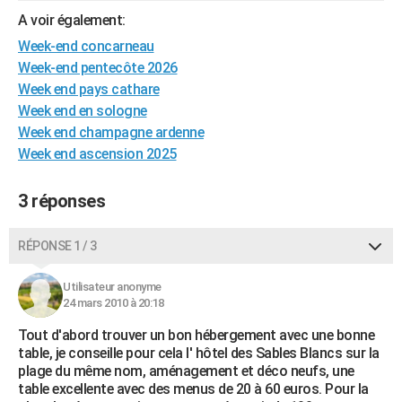
City break
Voyage de noces
Climat
Destinations
Voyage nature
Forum
+
A voir également:
PHOTO
Week-end concarneau
GUIDES D'ACHAT
Week-end pentecôte 2026
Week end pays cathare
BONS PLANS
Week end en sologne
CARTE DE VOEUX
Week end champagne ardenne
Week end ascension 2025
Carte Bonne année
Carte Pâques
Carte de Noël
Carte Saint-Valentin
Carte d'anniversaire
DICTIONNAIRE
3 réponses
Biographies
Expressions
Dictionnaire
Citations
Proverbes
PROGRAMME TV
COPAINS D'AVANT
RÉPONSE 1 / 3
Se connecter
Collèges
Universités
Service militaire
S'inscrire
Lycées
Primaires
Entreprises
Avis de recherche
AVIS DE DÉCÈS
Utilisateur anonyme
24 mars 2010 à 20:18
FORUM
Tout d'abord trouver un bon hébergement avec une bonne
Lifestyle
Sport
Television
Cinema
Bricolage
Culture
Auto
Voyage
table, je conseille pour cela l' hôtel des Sables Blancs sur la
plage du même nom, aménagement et déco neufs, une
table excellente avec des menus de 20 à 60 euros. Pour la