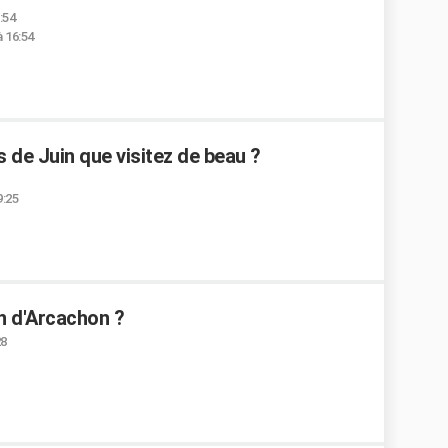
:54
 16:54
 de Juin que visitez de beau ?
9:25
in d'Arcachon ?
28