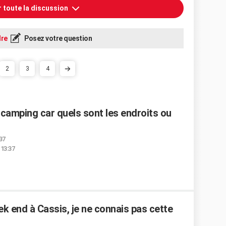
r toute la discussion
re
Posez votre question
2
3
4
n camping car quels sont les endroits ou
:37
 13:37
eek end à Cassis, je ne connais pas cette