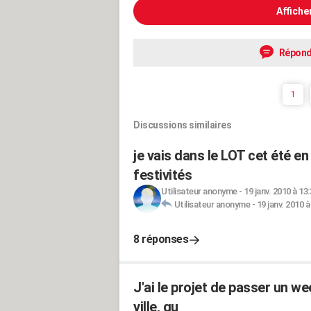
Affiche
Répond
1
Discussions similaires
je vais dans le LOT cet été e
festivités
Utilisateur anonyme
-
19 janv. 2010 à 13
Utilisateur anonyme
-
19 janv. 2010 à
8 réponses
J'ai le projet de passer un w
ville, qu