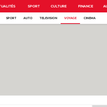
TUALITÉS
SPORT
CULTURE
FINANCE
A
SPORT
AUTO
TELEVISION
VOYAGE
CINEMA