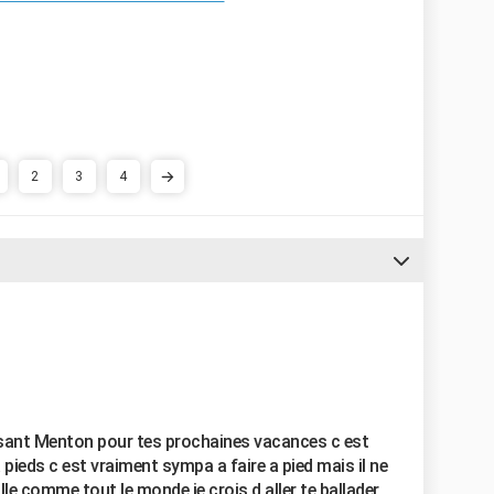
2
3
4
sisant Menton pour tes prochaines vacances c est
 pieds c est vraiment sympa a faire a pied mais il ne
le comme tout le monde je crois d aller te ballader