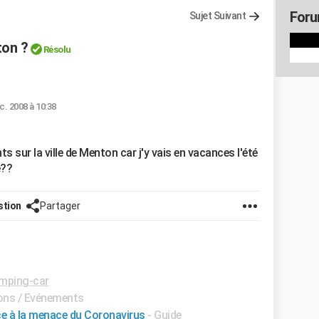
For
Sujet Suivant
ton ?
Résolu
c. 2008 à 10:38
 sur la ville de Menton car j'y vais en vacances l'été
e??
stion
Partager
mping-car
lons / Evénements
ce à la menace du Coronavirus
- Guide