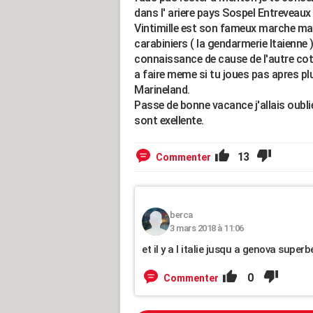
dans l' ariere pays Sospel Entreveaux 
Vintimille est son fameux marche mais
carabiniers ( la gendarmerie Itaienne 
connaissance de cause de l'autre co
a faire meme si tu joues pas apres plu
Marineland.
Passe de bonne vacance j'allais oubli
sont exellente.
13
Commenter
berca
3 mars 2018 à 11:06
et il y a l italie jusqu a genova superb
0
Commenter