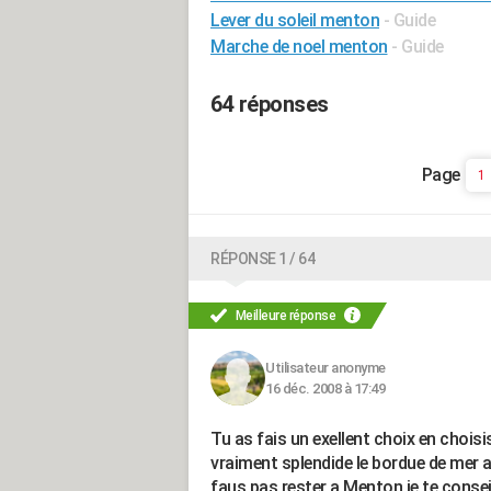
Lever du soleil menton
- Guide
Marche de noel menton
- Guide
64 réponses
1
RÉPONSE 1 / 64
Meilleure réponse
Utilisateur anonyme
16 déc. 2008 à 17:49
Tu as fais un exellent choix en choi
vraiment splendide le bordue de mer a
faus pas rester a Menton je te conseil