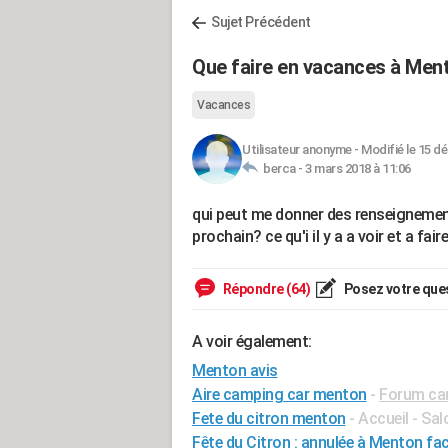
Sujet Précédent
Que faire en vacances à Men
Vacances
Utilisateur anonyme
-
Modifié le 15 dé
berca -
3 mars 2018 à 11:06
qui peut me donner des renseignements
prochain? ce qu'i il y a a voir et a fair
Répondre (64)
Posez votre que
A voir également:
Menton avis
Aire camping car menton
-
Forum ca
Fete du citron menton
- Accueil - Sa
Fête du Citron : annulée à Menton fa