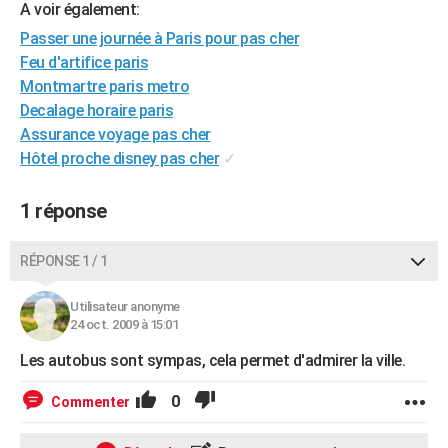
A voir également:
City break
Voyage de noces
Climat
Destinations
Voyage nature
Forum
+
PHOTO
Passer une journée à Paris pour pas cher
Feu d'artifice paris
GUIDES D'ACHAT
Montmartre paris metro
BONS PLANS
Decalage horaire paris
Assurance voyage pas cher
CARTE DE VOEUX
Hôtel proche disney pas cher
✓
Carte Bonne année
Carte Pâques
Carte de Noël
Carte Saint-Valentin
Carte d'anniversaire
DICTIONNAIRE
1 réponse
Biographies
Expressions
Dictionnaire
Citations
Proverbes
PROGRAMME TV
RÉPONSE 1 / 1
COPAINS D'AVANT
Se connecter
Collèges
Universités
Service militaire
S'inscrire
Lycées
Primaires
Entreprises
Avis de recherche
Utilisateur anonyme
AVIS DE DÉCÈS
24 oct. 2009 à 15:01
FORUM
Les autobus sont sympas, cela permet d'admirer la ville.
Lifestyle
Sport
Television
Cinema
Bricolage
Culture
Auto
Voyage
0
Commenter