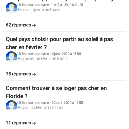
Utilisateur anonyme
-
14 févr. 2010 à 21:28
Fab
-
8 janv. 2018 à 14:25
62 réponses
Quel pays choisir pour partir au soleil à pas
cher en février ?
Utilisateur anonyme
-
4 janv. 2009 à 15:56
juju105
-
18 févr. 2015 à 18:17
78 réponses
Comment trouver à se loger pas cher en
Floride ?
Utilisateur anonyme
-
22 oct. 2010 à 11:55
jojo
-
24 févr. 2011 à 22:08
11 réponses