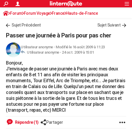
ACTUALITÉS
Forum
Forum Voyage
France
Connexion
S'inscrire
Hauts-de-France
Rechercher
Société
Education
Villes
Politique
Faits Divers
Monde
+
SPORT
Sujet Précédent
Sujet Suivant
Football
Cyclisme
Forum
Coupe du monde 2026
Tennis
Rugby
CULTURE
Passer une journée à Paris pour pas cher
TNT
Cinéma
Musique
Programme TV
Streaming
Sorties cinéma
+
FINANCE
Utilisateur anonyme
-
Modifié le 16 août 2009 à 11:23
Utilisateur anonyme -
24 oct. 2009 à 15:01
Impôts
Immobilier
Banque
Crédit
Retraite
Epargne
Risques naturels par ville
Assurance
AUTO
Bonjour,
Réserver un essai
Berlines
Forum auto
Essais
Citadines
SUV
+
HIGH-TECH
J'envisage de passer une journée à Paris avec mes deux
enfants de 8 et 11 ans afin de visiter les principaux
Meilleur smartphone
Ordinateurs
Guide high-tech
Mobiles
Internet
Jeux vidéo
+
BRICOLAGE
monuments, Tour Eiffel, Arc de Triomphe, etc... Je partirais
en train de Calais ou de Lille. Quelqu'un peut me donner des
Aménagement intérieur
Cuisine
Jardinage
+
Forum
Extérieur
Salle de bains
Rangement
WEEK-END
conseils quant aux transports sur place en sachant que je
suis piétonne à la sortie de la gare. Et de tous les trucs et
Escapades
Expositions
Week-end nature
Guides de France
Patrimoine
Musées
+
LIFESTYLE
astuces pour ne pas payer une fortune sur place
(transport, repas, etc) MERCI
Bien-être
Mode
+
Art de vivre
Loisirs
Modes de vie
SANTE
Répondre (1)
Partager
Guide de la santé
Médicaments
+
Alimentation
Maladies
Sommeil
VOYAGE