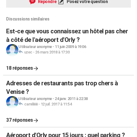
Répondre
Posez votre question
Discussions similaires
Est-ce que vous connaissez un hôtel pas cher
à côté de l'aéroport d'Orly ?
Utilisateur anonyme
-
11 juin 2009 à 19:06
uzec
-
26 mars 2018 à 17:30
18 réponses
Adresses de restaurants pas trop chers à
Venise ?
Utilisateur anonyme
-
24 janv. 2011 à 22:38
camiliiiiii
-
12 juil. 2017 à 11:54
37 réponses
Aéroport d'Orly pour 15 jours : quel parking ?