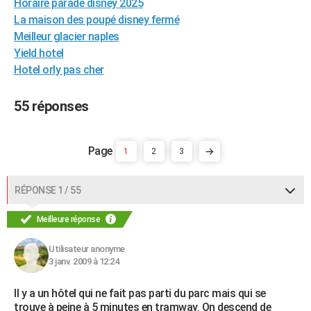
Horaire parade disney 2025
City break
Voyage de noces
Climat
Destinations
Voyage nature
Forum
+
PHOTO
La maison des poupé disney fermé
Meilleur glacier naples
GUIDES D'ACHAT
Yield hotel
Hotel orly pas cher
BONS PLANS
CARTE DE VOEUX
55 réponses
Carte Bonne année
Carte Pâques
Carte de Noël
Carte Saint-Valentin
Carte d'anniversaire
DICTIONNAIRE
1
2
3
Biographies
Expressions
Dictionnaire
Citations
Proverbes
PROGRAMME TV
COPAINS D'AVANT
RÉPONSE 1 / 55
Se connecter
Collèges
Universités
Service militaire
S'inscrire
Lycées
Primaires
Entreprises
Avis de recherche
AVIS DE DÉCÈS
Meilleure réponse
FORUM
Utilisateur anonyme
3 janv. 2009 à 12:24
Lifestyle
Sport
Television
Cinema
Bricolage
Culture
Auto
Voyage
Il y a un hôtel qui ne fait pas parti du parc mais qui se
trouve à peine à 5 minutes en tramway. On descend de