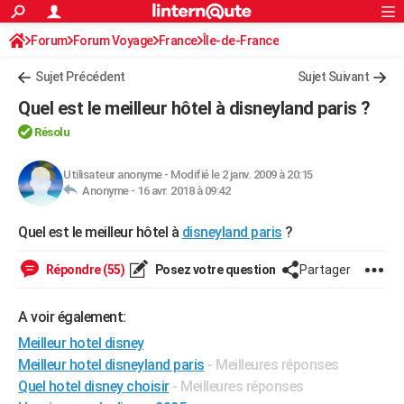
ACTUALITÉS
Forum
Forum Voyage
France
Connexion
S'inscrire
Île-de-France
Rechercher
Société
Education
Villes
Politique
Faits Divers
Monde
+
SPORT
Sujet Précédent
Sujet Suivant
Football
Cyclisme
Forum
Coupe du monde 2026
Tennis
Rugby
CULTURE
Quel est le meilleur hôtel à disneyland paris ?
TNT
Cinéma
Musique
Programme TV
Streaming
Sorties cinéma
+
FINANCE
Résolu
Impôts
Immobilier
Banque
Crédit
Retraite
Epargne
Risques naturels par ville
Assurance
AUTO
Utilisateur anonyme
-
Modifié le 2 janv. 2009 à 20:15
Anonyme -
16 avr. 2018 à 09:42
Réserver un essai
Berlines
Forum auto
Essais
Citadines
SUV
+
HIGH-TECH
Quel est le meilleur hôtel à
disneyland paris
?
Meilleur smartphone
Ordinateurs
Guide high-tech
Mobiles
Internet
Jeux vidéo
+
BRICOLAGE
Répondre (55)
Posez votre question
Partager
Aménagement intérieur
Cuisine
Jardinage
+
Forum
Extérieur
Salle de bains
Rangement
WEEK-END
Escapades
Expositions
Week-end nature
Guides de France
Patrimoine
Musées
+
LIFESTYLE
A voir également:
Meilleur hotel disney
Bien-être
Mode
+
Art de vivre
Loisirs
Modes de vie
SANTE
Meilleur hotel disneyland paris
- Meilleures réponses
Guide de la santé
Médicaments
+
Alimentation
Maladies
Sommeil
Quel hotel disney choisir
- Meilleures réponses
VOYAGE