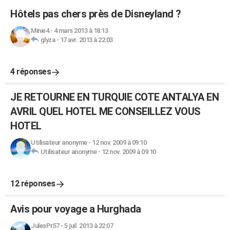
Hôtels pas chers près de Disneyland ?
Minie4
-
4 mars 2013 à 18:13
glyza
-
17 avr. 2013 à 22:03
4 réponses
JE RETOURNE EN TURQUIE COTE ANTALYA EN
AVRIL QUEL HOTEL ME CONSEILLEZ VOUS
HOTEL
Utilisateur anonyme
-
12 nov. 2009 à 09:10
Utilisateur anonyme
-
12 nov. 2009 à 09:10
12 réponses
Avis pour voyage a Hurghada
JulesPr57
-
5 juil. 2013 à 22:07