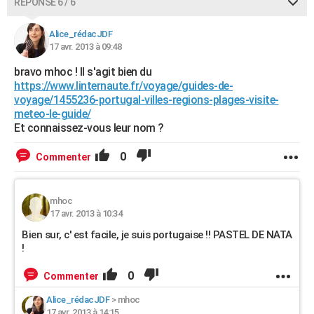
RÉPONSE 6 / 6
Alice_rédacJDF
17 avr. 2013 à 09:48
bravo mhoc ! Il s'agit bien du
https://www.linternaute.fr/voyage/guides-de-
voyage/1455236-portugal-villes-regions-plages-visite-
meteo-le-guide/
Et connaissez-vous leur nom ?
0
Commenter
mhoc
17 avr. 2013 à 10:34
Bien sur, c' est facile, je suis portugaise !! PASTEL DE NATA
!
0
Commenter
Alice_rédacJDF
>
mhoc
17 avr. 2013 à 14:15