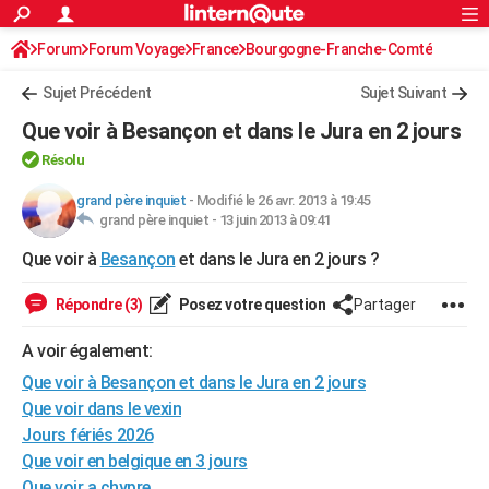
ACTUALITÉS
Forum
Forum Voyage
France
Connexion
S'inscrire
Bourgogne-Franche-Comté
Rechercher
Société
Education
Villes
Politique
Faits Divers
Monde
+
SPORT
Sujet Précédent
Sujet Suivant
Football
Cyclisme
Forum
Coupe du monde 2026
Tennis
Rugby
CULTURE
Que voir à Besançon et dans le Jura en 2 jours
TNT
Cinéma
Musique
Programme TV
Streaming
Sorties cinéma
+
FINANCE
Résolu
Impôts
Immobilier
Banque
Crédit
Retraite
Epargne
Risques naturels par ville
Assurance
grand père inquiet
-
Modifié le 26 avr. 2013 à 19:45
AUTO
grand père inquiet -
13 juin 2013 à 09:41
Réserver un essai
Berlines
Forum auto
Essais
Citadines
SUV
+
HIGH-TECH
Que voir à
Besançon
et dans le Jura en 2 jours ?
Meilleur smartphone
Ordinateurs
Guide high-tech
Mobiles
Internet
Jeux vidéo
+
BRICOLAGE
Répondre (3)
Posez votre question
Partager
Aménagement intérieur
Cuisine
Jardinage
+
Forum
Extérieur
Salle de bains
Rangement
WEEK-END
A voir également:
Escapades
Expositions
Week-end nature
Guides de France
Patrimoine
Musées
+
Que voir à Besançon et dans le Jura en 2 jours
LIFESTYLE
Que voir dans le vexin
Bien-être
Mode
+
Art de vivre
Loisirs
Modes de vie
SANTE
Jours fériés 2026
Que voir en belgique en 3 jours
Guide de la santé
Médicaments
+
Alimentation
Maladies
Sommeil
VOYAGE
Que voir a chypre