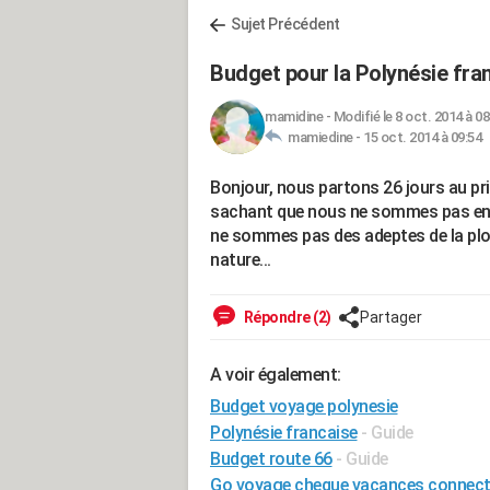
Sujet Précédent
Budget pour la Polynésie fra
mamidine
-
Modifié le 8 oct. 2014 à 08
mamiedine -
15 oct. 2014 à 09:54
Bonjour, nous partons 26 jours au pri
sachant que nous ne sommes pas en pe
ne sommes pas des adeptes de la pl
nature...
Répondre (2)
Partager
A voir également:
Budget voyage polynesie
Polynésie francaise
- Guide
Budget route 66
- Guide
Go voyage cheque vacances connec