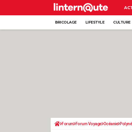
AC
BRICOLAGE
LIFESTYLE
CULTURE
Forum
Forum Voyage
Océanie
Polyné