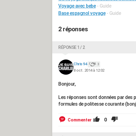
Voyage avec bebe
- Guide
Base espagnol voyage
- Guide
2 réponses
RÉPONSE 1 / 2
Chris 94
3
8 oct. 2014 à 12:02
Bonjour,
Les réponses sont données par des p
formules de politesse courante (bonjour
0
Commenter