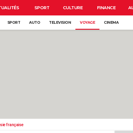
TUALITÉS
SPORT
CULTURE
FINANCE
A
SPORT
AUTO
TELEVISION
VOYAGE
CINEMA
sie française