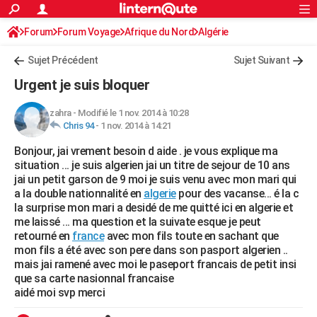
ACTUALITÉS
Forum
Forum Voyage
Afrique du Nord
Connexion
S'inscrire
Algérie
Rechercher
Société
Education
Villes
Politique
Faits Divers
Monde
+
SPORT
Sujet Précédent
Sujet Suivant
Football
Cyclisme
Forum
Coupe du monde 2026
Tennis
Rugby
CULTURE
Urgent je suis bloquer
TNT
Cinéma
Musique
Programme TV
Streaming
Sorties cinéma
+
FINANCE
zahra
-
Modifié le 1 nov. 2014 à 10:28
Chris 94
-
1 nov. 2014 à 14:21
Impôts
Immobilier
Banque
Crédit
Retraite
Epargne
Risques naturels par ville
Assurance
AUTO
Bonjour, jai vrement besoin d aide . je vous explique ma
Réserver un essai
Berlines
Forum auto
Essais
Citadines
SUV
+
HIGH-TECH
situation ... je suis algerien jai un titre de sejour de 10 ans
jai un petit garson de 9 moi je suis venu avec mon mari qui
Meilleur smartphone
Ordinateurs
Guide high-tech
Mobiles
Internet
Jeux vidéo
+
BRICOLAGE
a la double nationnalité en
algerie
pour des vacanse... é la c
la surprise mon mari a desidé de me quitté ici en algerie et
Aménagement intérieur
Cuisine
Jardinage
+
Forum
Extérieur
Salle de bains
Rangement
WEEK-END
me laissé ... ma question et la suivate esque je peut
retourné en
france
avec mon fils toute en sachant que
Escapades
Expositions
Week-end nature
Guides de France
Patrimoine
Musées
+
LIFESTYLE
mon fils a été avec son pere dans son pasport algerien ..
mais jai ramené avec moi le paseport francais de petit insi
Bien-être
Mode
+
Art de vivre
Loisirs
Modes de vie
SANTE
que sa carte nasionnal francaise
aidé moi svp merci
Guide de la santé
Médicaments
+
Alimentation
Maladies
Sommeil
VOYAGE