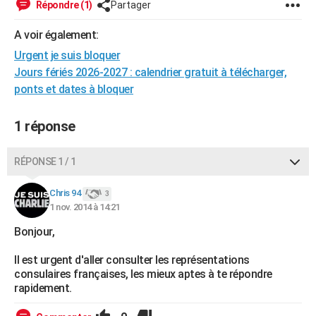
Répondre (1)
Partager
City break
Voyage de noces
Climat
Destinations
Voyage nature
Forum
+
PHOTO
A voir également:
GUIDES D'ACHAT
Urgent je suis bloquer
Jours fériés 2026-2027 : calendrier gratuit à télécharger,
BONS PLANS
ponts et dates à bloquer
CARTE DE VOEUX
1 réponse
Carte Bonne année
Carte Pâques
Carte de Noël
Carte Saint-Valentin
Carte d'anniversaire
DICTIONNAIRE
Biographies
Expressions
Dictionnaire
Citations
Proverbes
PROGRAMME TV
RÉPONSE 1 / 1
COPAINS D'AVANT
Chris 94
3
1 nov. 2014 à 14:21
Se connecter
Collèges
Universités
Service militaire
S'inscrire
Lycées
Primaires
Entreprises
Avis de recherche
AVIS DE DÉCÈS
Bonjour,
FORUM
Il est urgent d'aller consulter les représentations
Lifestyle
Sport
Television
Cinema
Bricolage
Culture
Auto
Voyage
consulaires françaises, les mieux aptes à te répondre
rapidement.