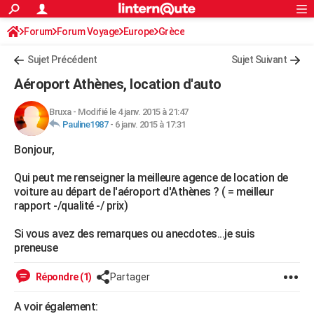
ACTUALITÉS
Forum
Forum Voyage
Europe
Connexion
S'inscrire
Grèce
Rechercher
Société
Education
Villes
Politique
Faits Divers
Monde
+
SPORT
Sujet Précédent
Sujet Suivant
Football
Cyclisme
Forum
Coupe du monde 2026
Tennis
Rugby
CULTURE
Aéroport Athènes, location d'auto
TNT
Cinéma
Musique
Programme TV
Streaming
Sorties cinéma
+
FINANCE
Bruxa
-
Modifié le 4 janv. 2015 à 21:47
Pauline1987
-
6 janv. 2015 à 17:31
Impôts
Immobilier
Banque
Crédit
Retraite
Epargne
Risques naturels par ville
Assurance
AUTO
Bonjour,
Réserver un essai
Berlines
Forum auto
Essais
Citadines
SUV
+
HIGH-TECH
Qui peut me renseigner la meilleure agence de location de
Meilleur smartphone
Ordinateurs
Guide high-tech
Mobiles
Internet
Jeux vidéo
+
BRICOLAGE
voiture au départ de l'aéroport d'Athènes ? ( = meilleur
rapport -/qualité -/ prix)
Aménagement intérieur
Cuisine
Jardinage
+
Forum
Extérieur
Salle de bains
Rangement
WEEK-END
Si vous avez des remarques ou anecdotes...je suis
Escapades
Expositions
Week-end nature
Guides de France
Patrimoine
Musées
+
LIFESTYLE
preneuse
Bien-être
Mode
+
Art de vivre
Loisirs
Modes de vie
SANTE
Répondre (1)
Partager
Guide de la santé
Médicaments
+
Alimentation
Maladies
Sommeil
VOYAGE
A voir également: