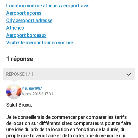
Location voiture athènes aéroport avis
City break
Voyage de noces
Climat
Destinations
Voyage nature
Forum
+
PHOTO
Aeroport açores
GUIDES D'ACHAT
Orly aeroport adresse
Athenes
BONS PLANS
Aeroport bordeaux
Visiter le mercantour en voiture
CARTE DE VOEUX
Carte Bonne année
Carte Pâques
Carte de Noël
Carte Saint-Valentin
Carte d'anniversaire
DICTIONNAIRE
1 réponse
Biographies
Expressions
Dictionnaire
Citations
Proverbes
PROGRAMME TV
RÉPONSE 1 / 1
COPAINS D'AVANT
Pauline1987
Se connecter
Collèges
Universités
Service militaire
S'inscrire
Lycées
Primaires
Entreprises
Avis de recherche
6 janv. 2015 à 17:31
AVIS DE DÉCÈS
Salut Bruxa,
FORUM
Je te conseillerais de commencer par comparer les tarifs
Lifestyle
Sport
Television
Cinema
Bricolage
Culture
Auto
Voyage
de location sur différents sites comparateurs pour te faire
une idée du prix de ta location en fonction de la durée, du
périple que tu veux faire et de la catégorie du véhicule qui