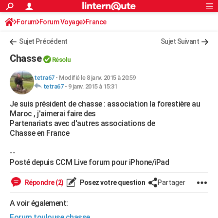
ACTUALITÉS
Forum
Forum Voyage
France
Connexion
S'inscrire
Rechercher
Société
Education
Villes
Politique
Faits Divers
Monde
+
SPORT
Sujet Précédent
Sujet Suivant
Football
Cyclisme
Forum
Coupe du monde 2026
Tennis
Rugby
CULTURE
Chasse
Résolu
TNT
Cinéma
Musique
Programme TV
Streaming
Sorties cinéma
+
FINANCE
tetra67
-
Modifié le 8 janv. 2015 à 20:59
tetra67
-
9 janv. 2015 à 15:31
Impôts
Immobilier
Banque
Crédit
Retraite
Epargne
Risques naturels par ville
Assurance
AUTO
Je suis président de chasse : association la forestière au
Réserver un essai
Berlines
Forum auto
Essais
Citadines
SUV
+
HIGH-TECH
Maroc , j'aimerai faire des
Partenariats avec d'autres associations de
Meilleur smartphone
Ordinateurs
Guide high-tech
Mobiles
Internet
Jeux vidéo
+
BRICOLAGE
Chasse en France
Aménagement intérieur
Cuisine
Jardinage
+
Forum
Extérieur
Salle de bains
Rangement
WEEK-END
--
Posté depuis CCM Live forum pour iPhone/iPad
Escapades
Expositions
Week-end nature
Guides de France
Patrimoine
Musées
+
LIFESTYLE
Répondre (2)
Posez votre question
Partager
Bien-être
Mode
+
Art de vivre
Loisirs
Modes de vie
SANTE
A voir également:
Guide de la santé
Médicaments
+
Alimentation
Maladies
Sommeil
VOYAGE
Forum toulouse chasse