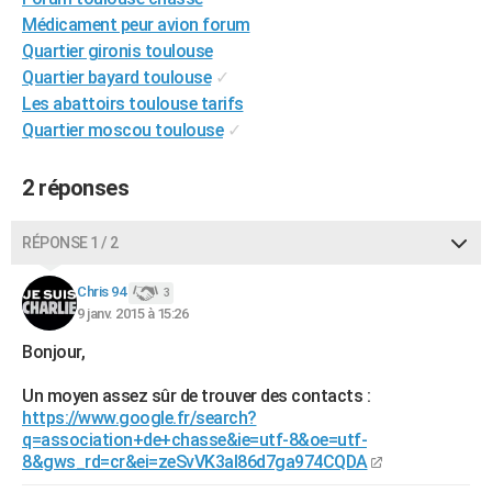
City break
Voyage de noces
Climat
Destinations
Voyage nature
Forum
+
Médicament peur avion forum
PHOTO
Quartier gironis toulouse
GUIDES D'ACHAT
Quartier bayard toulouse
✓
Les abattoirs toulouse tarifs
BONS PLANS
Quartier moscou toulouse
✓
CARTE DE VOEUX
2 réponses
Carte Bonne année
Carte Pâques
Carte de Noël
Carte Saint-Valentin
Carte d'anniversaire
DICTIONNAIRE
RÉPONSE 1 / 2
Biographies
Expressions
Dictionnaire
Citations
Proverbes
PROGRAMME TV
Chris 94
COPAINS D'AVANT
3
9 janv. 2015 à 15:26
Se connecter
Collèges
Universités
Service militaire
S'inscrire
Lycées
Primaires
Entreprises
Avis de recherche
AVIS DE DÉCÈS
Bonjour,
FORUM
Un moyen assez sûr de trouver des contacts :
https://www.google.fr/search?
Lifestyle
Sport
Television
Cinema
Bricolage
Culture
Auto
Voyage
q=association+de+chasse&ie=utf-8&oe=utf-
8&gws_rd=cr&ei=zeSvVK3aI86d7ga974CQDA