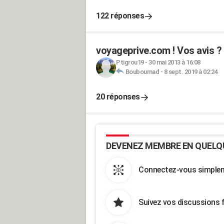
122 réponses
voyageprive.com ! Vos avis ?
Ptigrou19
-
30 mai 2013 à 16:08
Bouboumad
-
8 sept. 2019 à 02:24
20 réponses
DEVENEZ MEMBRE EN QUELQ
Connectez-vous simpleme
Suivez vos discussions 