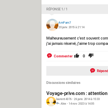
RÉPONSE 1 / 1
AmPam7
20 janv. 2015 à 21:14
Malheureusement c'est souvent comme
j'ai jamais réservé, j'aime trop compar
0
Commenter
Répond
Discussions similaires
Voyage-prive.com : attention 
laurent4376
-
26 janv. 2014 à 15:33
Alex
-
14 nov. 2023 à 14:05