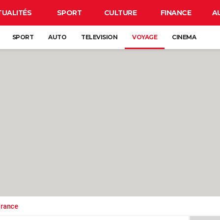
TUALITÉS
SPORT
CULTURE
FINANCE
A
SPORT
AUTO
TELEVISION
VOYAGE
CINEMA
France