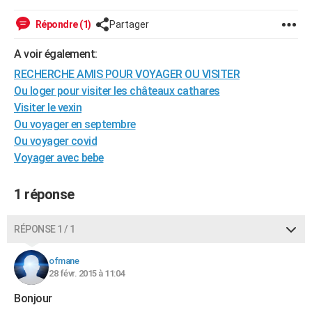
City break
Voyage de noces
Climat
Destinations
Voyage nature
Forum
+
PHOTO
Répondre (1)
Partager
GUIDES D'ACHAT
A voir également:
BONS PLANS
RECHERCHE AMIS POUR VOYAGER OU VISITER
Ou loger pour visiter les châteaux cathares
CARTE DE VOEUX
Visiter le vexin
Ou voyager en septembre
Carte Bonne année
Carte Pâques
Carte de Noël
Carte Saint-Valentin
Carte d'anniversaire
DICTIONNAIRE
Ou voyager covid
Biographies
Expressions
Dictionnaire
Citations
Proverbes
Voyager avec bebe
PROGRAMME TV
COPAINS D'AVANT
1 réponse
Se connecter
Collèges
Universités
Service militaire
S'inscrire
Lycées
Primaires
Entreprises
Avis de recherche
AVIS DE DÉCÈS
RÉPONSE 1 / 1
FORUM
ofmane
Lifestyle
Sport
Television
Cinema
Bricolage
Culture
Auto
Voyage
28 févr. 2015 à 11:04
Bonjour