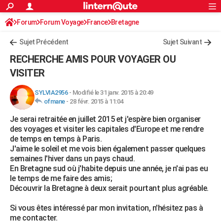
ACTUALITÉS
Forum
Forum Voyage
France
Connexion
S'inscrire
Bretagne
Rechercher
Société
Education
Villes
Politique
Faits Divers
Monde
+
SPORT
Sujet Précédent
Sujet Suivant
Football
Cyclisme
Forum
Coupe du monde 2026
Tennis
Rugby
CULTURE
RECHERCHE AMIS POUR VOYAGER OU
TNT
Cinéma
Musique
Programme TV
Streaming
Sorties cinéma
+
VISITER
FINANCE
Impôts
Immobilier
Banque
Crédit
Retraite
Epargne
Risques naturels par ville
Assurance
AUTO
SYLVIA2956
-
Modifié le 31 janv. 2015 à 20:49
ofmane
-
28 févr. 2015 à 11:04
Réserver un essai
Berlines
Forum auto
Essais
Citadines
SUV
+
HIGH-TECH
Je serai retraitée en juillet 2015 et j'espère bien organiser
des voyages et visiter les capitales d'Europe et me rendre
Meilleur smartphone
Ordinateurs
Guide high-tech
Mobiles
Internet
Jeux vidéo
+
BRICOLAGE
de temps en temps à Paris.
J'aime le soleil et me vois bien également passer quelques
Aménagement intérieur
Cuisine
Jardinage
+
Forum
Extérieur
Salle de bains
Rangement
WEEK-END
semaines l'hiver dans un pays chaud.
En Bretagne sud où j'habite depuis une année, je n'ai pas eu
Escapades
Expositions
Week-end nature
Guides de France
Patrimoine
Musées
+
LIFESTYLE
le temps de me faire des amis;
Découvrir la Bretagne à deux serait pourtant plus agréable.
Bien-être
Mode
+
Art de vivre
Loisirs
Modes de vie
SANTE
Si vous êtes intéressé par mon invitation, n'hésitez pas à
Guide de la santé
Médicaments
+
Alimentation
Maladies
Sommeil
VOYAGE
me contacter.