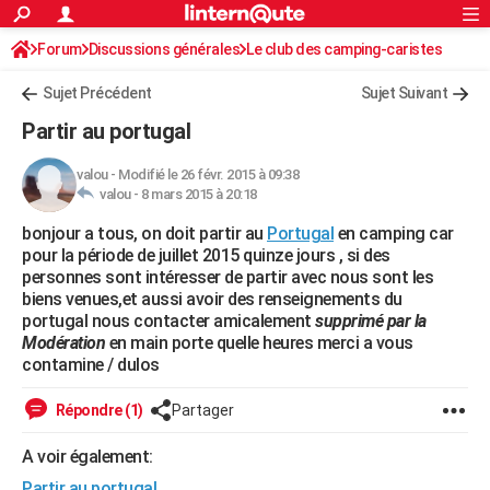
ACTUALITÉS
Forum
Discussions générales
Connexion
S'inscrire
Le club des camping-caristes
Rechercher
Société
Education
Villes
Politique
Faits Divers
Monde
+
SPORT
Sujet Précédent
Sujet Suivant
Football
Cyclisme
Forum
Coupe du monde 2026
Tennis
Rugby
CULTURE
Partir au portugal
TNT
Cinéma
Musique
Programme TV
Streaming
Sorties cinéma
+
FINANCE
valou
-
Modifié le 26 févr. 2015 à 09:38
valou -
8 mars 2015 à 20:18
Impôts
Immobilier
Banque
Crédit
Retraite
Epargne
Risques naturels par ville
Assurance
AUTO
bonjour a tous, on doit partir au
Portugal
en camping car
Réserver un essai
Berlines
Forum auto
Essais
Citadines
SUV
+
HIGH-TECH
pour la période de juillet 2015 quinze jours , si des
personnes sont intéresser de partir avec nous sont les
Meilleur smartphone
Ordinateurs
Guide high-tech
Mobiles
Internet
Jeux vidéo
+
BRICOLAGE
biens venues,et aussi avoir des renseignements du
portugal nous contacter amicalement
supprimé par la
Aménagement intérieur
Cuisine
Jardinage
+
Forum
Extérieur
Salle de bains
Rangement
WEEK-END
Modération
en main porte quelle heures merci a vous
contamine / dulos
Escapades
Expositions
Week-end nature
Guides de France
Patrimoine
Musées
+
LIFESTYLE
Répondre (1)
Partager
Bien-être
Mode
+
Art de vivre
Loisirs
Modes de vie
SANTE
A voir également:
Guide de la santé
Médicaments
+
Alimentation
Maladies
Sommeil
VOYAGE
Partir au portugal