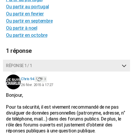
City break
Voyage de noces
Climat
Destinations
Voyage nature
Forum
+
Ou partir au portugal
PHOTO
Ou partir en fevrier
GUIDES D'ACHAT
Ou partir en septembre
Où partir à noel
BONS PLANS
Ou partir en octobre
CARTE DE VOEUX
1 réponse
Carte Bonne année
Carte Pâques
Carte de Noël
Carte Saint-Valentin
Carte d'anniversaire
DICTIONNAIRE
RÉPONSE 1 / 1
Biographies
Expressions
Dictionnaire
Citations
Proverbes
PROGRAMME TV
Chris 94
COPAINS D'AVANT
3
26 févr. 2015 à 17:27
Se connecter
Collèges
Universités
Service militaire
S'inscrire
Lycées
Primaires
Entreprises
Avis de recherche
AVIS DE DÉCÈS
Bonjour,
FORUM
Pour ta sécurité, il est vivement recommandé de ne pas
divulguer de données personnelles (patronyme, adresse, n°
Lifestyle
Sport
Television
Cinema
Bricolage
Culture
Auto
Voyage
de téléphone, mail...) dans des forums publics. De plus, le
rôle des forums ouverts est justement d'obtenir des
réponses publiques à une question publique.