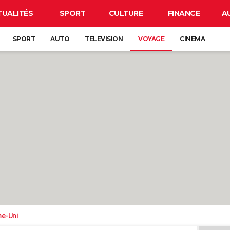
TUALITÉS
SPORT
CULTURE
FINANCE
A
SPORT
AUTO
TELEVISION
VOYAGE
CINEMA
e-Uni