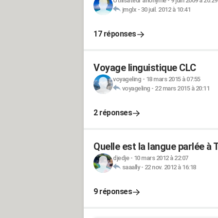
Utilisateur anonyme
-
9 juin 2009 à 20:29
jmglx
-
30 juil. 2012 à 10:41
17 réponses
Voyage linguistique CLC
voyageling
-
18 mars 2015 à 07:55
voyageling
-
22 mars 2015 à 20:11
2 réponses
Quelle est la langue parlée à 
djedje
-
10 mars 2012 à 22:07
saaally
-
22 nov. 2012 à 16:18
9 réponses