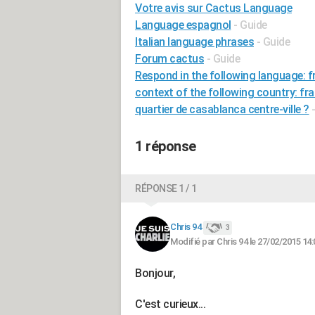
Votre avis sur Cactus Language
Language espagnol
- Guide
Italian language phrases
- Guide
Forum cactus
- Guide
Respond in the following language: fr
context of the following country: fra
quartier de casablanca centre-ville ?
1 réponse
RÉPONSE 1 / 1
Chris 94
3
Modifié par Chris 94 le 27/02/2015 14:
Bonjour,
C'est curieux...