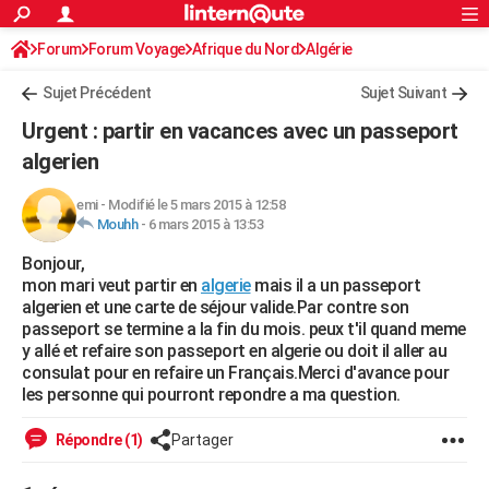
ACTUALITÉS
Forum
Forum Voyage
Afrique du Nord
Connexion
S'inscrire
Algérie
Rechercher
Société
Education
Villes
Politique
Faits Divers
Monde
+
SPORT
Sujet Précédent
Sujet Suivant
Football
Cyclisme
Forum
Coupe du monde 2026
Tennis
Rugby
CULTURE
Urgent : partir en vacances avec un passeport
TNT
Cinéma
Musique
Programme TV
Streaming
Sorties cinéma
+
algerien
FINANCE
Impôts
Immobilier
Banque
Crédit
Retraite
Epargne
Risques naturels par ville
Assurance
AUTO
emi
-
Modifié le 5 mars 2015 à 12:58
Mouhh
-
6 mars 2015 à 13:53
Réserver un essai
Berlines
Forum auto
Essais
Citadines
SUV
+
HIGH-TECH
Bonjour,
mon mari veut partir en
algerie
mais il a un passeport
Meilleur smartphone
Ordinateurs
Guide high-tech
Mobiles
Internet
Jeux vidéo
+
BRICOLAGE
algerien et une carte de séjour valide.Par contre son
passeport se termine a la fin du mois. peux t'il quand meme
Aménagement intérieur
Cuisine
Jardinage
+
Forum
Extérieur
Salle de bains
Rangement
WEEK-END
y allé et refaire son passeport en algerie ou doit il aller au
consulat pour en refaire un Français.Merci d'avance pour
Escapades
Expositions
Week-end nature
Guides de France
Patrimoine
Musées
+
LIFESTYLE
les personne qui pourront repondre a ma question.
Bien-être
Mode
+
Art de vivre
Loisirs
Modes de vie
SANTE
Répondre (1)
Partager
Guide de la santé
Médicaments
+
Alimentation
Maladies
Sommeil
VOYAGE