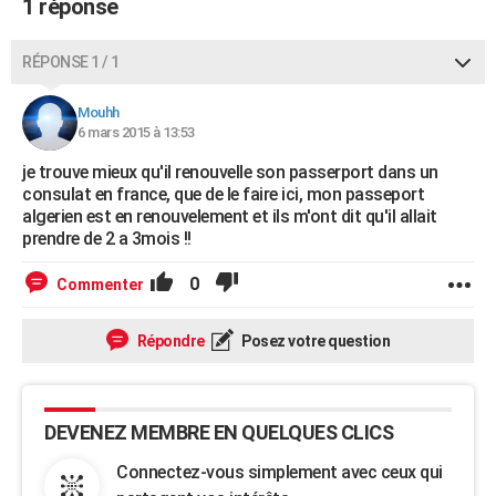
1 réponse
City break
Voyage de noces
Climat
Destinations
Voyage nature
Forum
+
PHOTO
RÉPONSE 1 / 1
GUIDES D'ACHAT
Mouhh
BONS PLANS
6 mars 2015 à 13:53
CARTE DE VOEUX
je trouve mieux qu'il renouvelle son passerport dans un
consulat en france, que de le faire ici, mon passeport
Carte Bonne année
Carte Pâques
Carte de Noël
Carte Saint-Valentin
Carte d'anniversaire
DICTIONNAIRE
algerien est en renouvelement et ils m'ont dit qu'il allait
prendre de 2 a 3mois !!
Biographies
Expressions
Dictionnaire
Citations
Proverbes
PROGRAMME TV
0
Commenter
COPAINS D'AVANT
Se connecter
Collèges
Universités
Service militaire
S'inscrire
Lycées
Primaires
Entreprises
Avis de recherche
AVIS DE DÉCÈS
Répondre
Posez votre question
FORUM
Lifestyle
Sport
Television
Cinema
Bricolage
Culture
Auto
Voyage
DEVENEZ MEMBRE EN QUELQUES CLICS
Connectez-vous simplement avec ceux qui