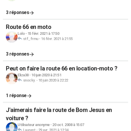
3 réponses
Route 66 en moto
Lolo
-
15 févr. 2021 à 17:50
stf_frmu
-
16 févr. 2021 à 21:55
3 réponses
Peut on faire la route 66 en location-moto ?
Eliza38
-
10 juin 2020 à 21:51
snocky.
-
10 juin 2020 à 22:22
1 réponse
J'aimerais faire la route de Bom Jesus en
voiture ?
Utilisateur anonyme
-
20 oct. 2008 à 15:07
Laurent
-
29 avr. 2021 à 12:34