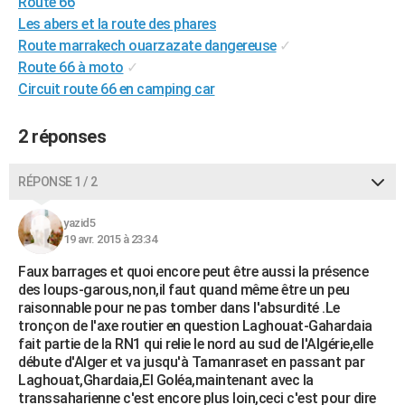
Route 66
City break
Voyage de noces
Climat
Destinations
Voyage nature
Forum
+
PHOTO
Les abers et la route des phares
Route marrakech ouarzazate dangereuse
✓
GUIDES D'ACHAT
Route 66 à moto
✓
Circuit route 66 en camping car
BONS PLANS
CARTE DE VOEUX
2 réponses
Carte Bonne année
Carte Pâques
Carte de Noël
Carte Saint-Valentin
Carte d'anniversaire
DICTIONNAIRE
RÉPONSE 1 / 2
Biographies
Expressions
Dictionnaire
Citations
Proverbes
PROGRAMME TV
yazid5
19 avr. 2015 à 23:34
COPAINS D'AVANT
Faux barrages et quoi encore peut être aussi la présence
Se connecter
Collèges
Universités
Service militaire
S'inscrire
Lycées
Primaires
Entreprises
Avis de recherche
AVIS DE DÉCÈS
des loups-garous,non,il faut quand même être un peu
raisonnable pour ne pas tomber dans l'absurdité .Le
FORUM
tronçon de l'axe routier en question Laghouat-Gahardaia
fait partie de la RN1 qui relie le nord au sud de l'Algérie,elle
Lifestyle
Sport
Television
Cinema
Bricolage
Culture
Auto
Voyage
débute d'Alger et va jusqu'à Tamanraset en passant par
Laghouat,Ghardaia,El Goléa,maintenant avec la
transsaharienne c'est encore plus loin,ceci c'est pour dire