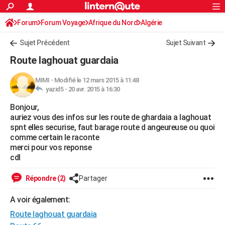
ACTUALITÉS
Forum
Forum Voyage
Afrique du Nord
Connexion
S'inscrire
Algérie
Rechercher
Société
Education
Villes
Politique
Faits Divers
Monde
+
SPORT
Sujet Précédent
Sujet Suivant
Football
Cyclisme
Forum
Coupe du monde 2026
Tennis
Rugby
CULTURE
Route laghouat guardaia
TNT
Cinéma
Musique
Programme TV
Streaming
Sorties cinéma
+
FINANCE
MIMI
-
Modifié le 12 mars 2015 à 11:48
yazid5 -
20 avr. 2015 à 16:30
Impôts
Immobilier
Banque
Crédit
Retraite
Epargne
Risques naturels par ville
Assurance
AUTO
Bonjour,
Réserver un essai
Berlines
Forum auto
Essais
Citadines
SUV
+
HIGH-TECH
auriez vous des infos sur les route de ghardaia a laghouat
spnt elles securise, faut barage route d angeureuse ou quoi
Meilleur smartphone
Ordinateurs
Guide high-tech
Mobiles
Internet
Jeux vidéo
+
BRICOLAGE
comme certain le raconte
merci pour vos reponse
Aménagement intérieur
Cuisine
Jardinage
+
Forum
Extérieur
Salle de bains
Rangement
WEEK-END
cdl
Escapades
Expositions
Week-end nature
Guides de France
Patrimoine
Musées
+
LIFESTYLE
Répondre (2)
Partager
Bien-être
Mode
+
Art de vivre
Loisirs
Modes de vie
SANTE
A voir également:
Route laghouat guardaia
Guide de la santé
Médicaments
+
Alimentation
Maladies
Sommeil
VOYAGE