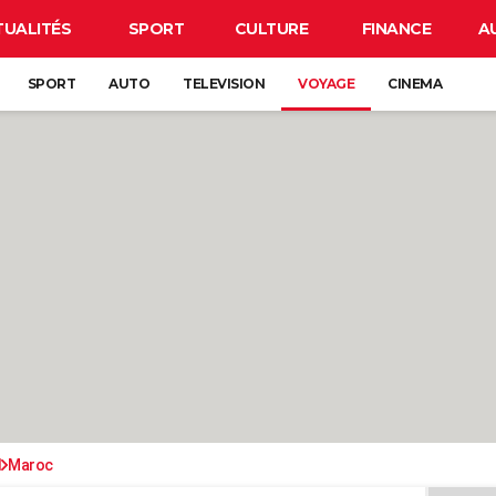
TUALITÉS
SPORT
CULTURE
FINANCE
A
SPORT
AUTO
TELEVISION
VOYAGE
CINEMA
d
Maroc