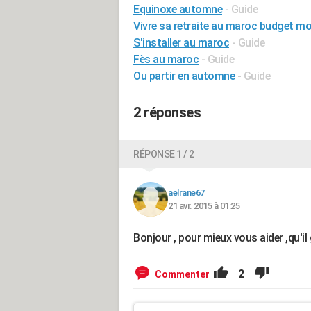
Equinoxe automne
- Guide
Vivre sa retraite au maroc budget m
S'installer au maroc
- Guide
Fès au maroc
- Guide
Ou partir en automne
- Guide
2 réponses
RÉPONSE 1 / 2
aelrane67
21 avr. 2015 à 01:25
Bonjour , pour mieux vous aider ,qu'i
2
Commenter