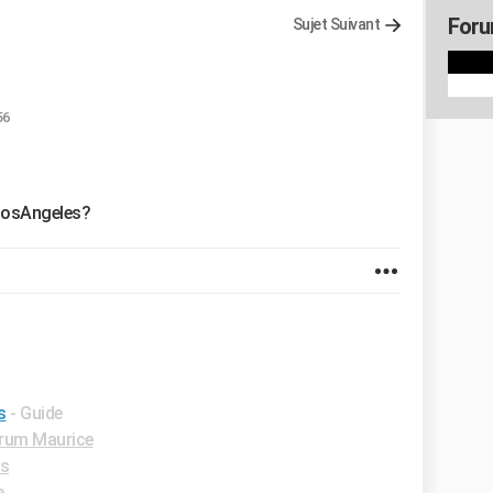
Foru
Sujet Suivant
56
à LosAngeles?
s
- Guide
rum Maurice
is
e