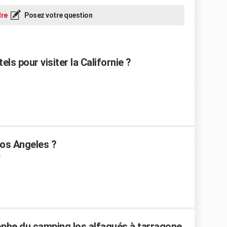
re
Posez votre question
ls pour visiter la Californie ?
Los Angeles ?
rophe du camping los alfaqués à tarragone