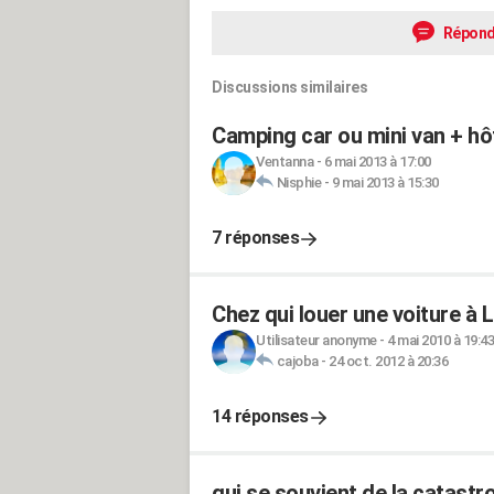
Répond
Discussions similaires
Camping car ou mini van + hôte
Ventanna
-
6 mai 2013 à 17:00
Nisphie
-
9 mai 2013 à 15:30
7 réponses
Chez qui louer une voiture à 
Utilisateur anonyme
-
4 mai 2010 à 19:43
cajoba
-
24 oct. 2012 à 20:36
14 réponses
qui se souvient de la catast