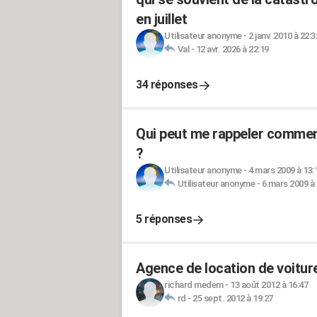
en juillet
Utilisateur anonyme
-
2 janv. 2010 à 22:3
Val
-
12 avr. 2026 à 22:19
34 réponses
Qui peut me rappeler comment
?
Utilisateur anonyme
-
4 mars 2009 à 13:
Utilisateur anonyme
-
6 mars 2009 à 
5 réponses
Agence de location de voitur
richard medem
-
13 août 2012 à 16:47
rd
-
25 sept. 2012 à 19:27