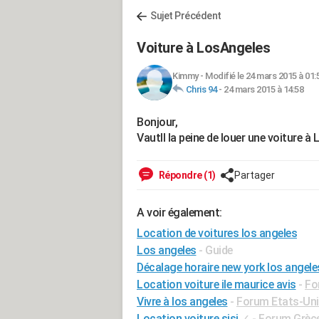
Sujet Précédent
Voiture à LosAngeles
Kimmy
-
Modifié le 24 mars 2015 à 01:
Chris 94
-
24 mars 2015 à 14:58
Bonjour,
VautIl la peine de louer une voiture 
Répondre (1)
Partager
A voir également:
Location de voitures los angeles
Los angeles
- Guide
Décalage horaire new york los angele
Location voiture ile maurice avis
-
Fo
Vivre à los angeles
-
Forum Etats-Un
Location voiture sisi
✓
-
Forum Grèc