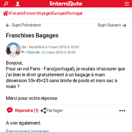
ACTUALITÉS
Forum
Forum Voyage
Europe
Connexion
S'inscrire
Portugal
Rechercher
Société
Education
Villes
Politique
Faits Divers
Monde
+
SPORT
Sujet Précédent
Sujet Suivant
Football
Cyclisme
Forum
Coupe du monde 2026
Tennis
Rugby
CULTURE
Franchises Bagages
TNT
Cinéma
Musique
Programme TV
Streaming
Sorties cinéma
+
FINANCE
Lila
-
Modifié le 31 mars 2015 à 15:50
Chris 94
-
31 mars 2015 à 18:30
Impôts
Immobilier
Banque
Crédit
Retraite
Epargne
Risques naturels par ville
Assurance
AUTO
Bonjour,
Réserver un essai
Berlines
Forum auto
Essais
Citadines
SUV
+
HIGH-TECH
Pour un vol Paris - Faro(portugal), je voulais m'assurer que
j'ai bien le droit gratuitement à un bagage à main
Meilleur smartphone
Ordinateurs
Guide high-tech
Mobiles
Internet
Jeux vidéo
+
BRICOLAGE
dimension 55×45×25 sans limite de poids et mon sac à
main ?
Aménagement intérieur
Cuisine
Jardinage
+
Forum
Extérieur
Salle de bains
Rangement
WEEK-END
Merci pour votre réponse
Escapades
Expositions
Week-end nature
Guides de France
Patrimoine
Musées
+
LIFESTYLE
Répondre (1)
Partager
Bien-être
Mode
+
Art de vivre
Loisirs
Modes de vie
SANTE
A voir également:
Guide de la santé
Médicaments
+
Alimentation
Maladies
Sommeil
VOYAGE
Parcourons bagages