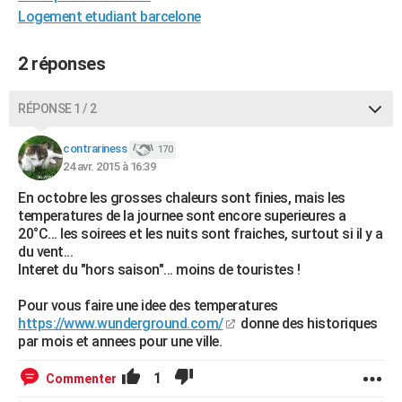
Logement etudiant barcelone
City break
Voyage de noces
Climat
Destinations
Voyage nature
Forum
+
PHOTO
GUIDES D'ACHAT
2 réponses
BONS PLANS
RÉPONSE 1 / 2
CARTE DE VOEUX
contrariness
170
Carte Bonne année
Carte Pâques
Carte de Noël
Carte Saint-Valentin
Carte d'anniversaire
DICTIONNAIRE
24 avr. 2015 à 16:39
En octobre les grosses chaleurs sont finies, mais les
Biographies
Expressions
Dictionnaire
Citations
Proverbes
PROGRAMME TV
temperatures de la journee sont encore superieures a
20°C... les soirees et les nuits sont fraiches, surtout si il y a
COPAINS D'AVANT
du vent...
Interet du "hors saison"... moins de touristes !
Se connecter
Collèges
Universités
Service militaire
S'inscrire
Lycées
Primaires
Entreprises
Avis de recherche
AVIS DE DÉCÈS
Pour vous faire une idee des temperatures
FORUM
https://www.wunderground.com/
donne des historiques
par mois et annees pour une ville.
Lifestyle
Sport
Television
Cinema
Bricolage
Culture
Auto
Voyage
1
Commenter