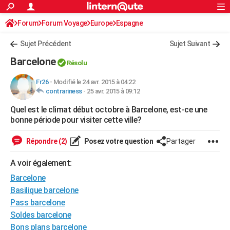
ACTUALITÉS
Forum
Forum Voyage
Europe
Connexion
S'inscrire
Espagne
Rechercher
Société
Education
Villes
Politique
Faits Divers
Monde
+
SPORT
Sujet Précédent
Sujet Suivant
Football
Cyclisme
Forum
Coupe du monde 2026
Tennis
Rugby
CULTURE
Barcelone
Résolu
TNT
Cinéma
Musique
Programme TV
Streaming
Sorties cinéma
+
FINANCE
Fr26
-
Modifié le 24 avr. 2015 à 04:22
contrariness
-
25 avr. 2015 à 09:12
Impôts
Immobilier
Banque
Crédit
Retraite
Epargne
Risques naturels par ville
Assurance
AUTO
Quel est le climat début octobre à Barcelone, est-ce une
Réserver un essai
Berlines
Forum auto
Essais
Citadines
SUV
+
HIGH-TECH
bonne période pour visiter cette ville?
Meilleur smartphone
Ordinateurs
Guide high-tech
Mobiles
Internet
Jeux vidéo
+
BRICOLAGE
Répondre (2)
Posez votre question
Partager
Aménagement intérieur
Cuisine
Jardinage
+
Forum
Extérieur
Salle de bains
Rangement
WEEK-END
A voir également:
Escapades
Expositions
Week-end nature
Guides de France
Patrimoine
Musées
+
Barcelone
LIFESTYLE
Basilique barcelone
Bien-être
Mode
+
Art de vivre
Loisirs
Modes de vie
SANTE
Pass barcelone
Soldes barcelone
Guide de la santé
Médicaments
+
Alimentation
Maladies
Sommeil
VOYAGE
Bons plans barcelone