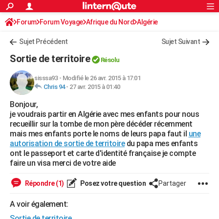
ACTUALITÉS
Forum
Forum Voyage
Afrique du Nord
Connexion
S'inscrire
Algérie
Rechercher
Société
Education
Villes
Politique
Faits Divers
Monde
+
SPORT
Sujet Précédent
Sujet Suivant
Football
Cyclisme
Forum
Coupe du monde 2026
Tennis
Rugby
CULTURE
Sortie de territoire
Résolu
TNT
Cinéma
Musique
Programme TV
Streaming
Sorties cinéma
+
FINANCE
sisssa93
-
Modifié le 26 avr. 2015 à 17:01
Chris 94
-
27 avr. 2015 à 01:40
Impôts
Immobilier
Banque
Crédit
Retraite
Epargne
Risques naturels par ville
Assurance
AUTO
Bonjour,
Réserver un essai
Berlines
Forum auto
Essais
Citadines
SUV
+
HIGH-TECH
je voudrais partir en Algérie avec mes enfants pour nous
recueillir sur la tombe de mon père décéder récemment
Meilleur smartphone
Ordinateurs
Guide high-tech
Mobiles
Internet
Jeux vidéo
+
BRICOLAGE
mais mes enfants porte le noms de leurs papa faut il
une
autorisation de sortie de territoire
du papa mes enfants
Aménagement intérieur
Cuisine
Jardinage
+
Forum
Extérieur
Salle de bains
Rangement
WEEK-END
ont le passeport et carte d'identité française je compte
faire un visa merci de votre aide
Escapades
Expositions
Week-end nature
Guides de France
Patrimoine
Musées
+
LIFESTYLE
Répondre (1)
Posez votre question
Partager
Bien-être
Mode
+
Art de vivre
Loisirs
Modes de vie
SANTE
A voir également:
Guide de la santé
Médicaments
+
Alimentation
Maladies
Sommeil
VOYAGE
Sortie de territoire