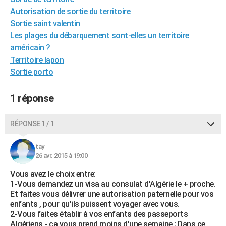
City break
Voyage de noces
Climat
Destinations
Voyage nature
Forum
+
Autorisation de sortie du territoire
PHOTO
Sortie saint valentin
GUIDES D'ACHAT
Les plages du débarquement sont-elles un territoire
américain ?
BONS PLANS
Territoire lapon
Sortie porto
CARTE DE VOEUX
Carte Bonne année
Carte Pâques
Carte de Noël
Carte Saint-Valentin
Carte d'anniversaire
DICTIONNAIRE
1 réponse
Biographies
Expressions
Dictionnaire
Citations
Proverbes
PROGRAMME TV
RÉPONSE 1 / 1
COPAINS D'AVANT
tay
Se connecter
Collèges
Universités
Service militaire
S'inscrire
Lycées
Primaires
Entreprises
Avis de recherche
AVIS DE DÉCÈS
26 avr. 2015 à 19:00
Vous avez le choix entre:
FORUM
1-Vous demandez un visa au consulat d'Algérie le + proche.
Et faites vous délivrer une autorisation paternelle pour vos
Lifestyle
Sport
Television
Cinema
Bricolage
Culture
Auto
Voyage
enfants , pour qu'ils puissent voyager avec vous.
2-Vous faites établir à vos enfants des passeports
Algériens - ça vous prend moins d'une semaine ; Dans ce