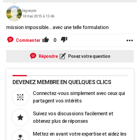
City break
Voyage de noces
Climat
Destinations
Voyage nature
Forum
+
PHOTO
laguepie
18 mai 2015 à 13:46
GUIDES D'ACHAT
mission impossible... avec une telle formulation
BONS PLANS
0
Commenter
CARTE DE VOEUX
Répondre
Posez votre question
Carte Bonne année
Carte Pâques
Carte de Noël
Carte Saint-Valentin
Carte d'anniversaire
DICTIONNAIRE
Biographies
Expressions
Dictionnaire
Citations
Proverbes
PROGRAMME TV
DEVENEZ MEMBRE EN QUELQUES CLICS
COPAINS D'AVANT
Connectez-vous simplement avec ceux qui
Se connecter
Collèges
Universités
Service militaire
S'inscrire
Lycées
Primaires
Entreprises
Avis de recherche
AVIS DE DÉCÈS
partagent vos intérêts
FORUM
Suivez vos discussions facilement et
Lifestyle
Sport
Television
Cinema
Bricolage
Culture
Auto
Voyage
obtenez plus de réponses
Mettez en avant votre expertise et aidez les