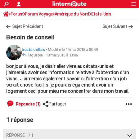
ACTUALITÉS
Forum
Forum Voyage
Amérique du Nord
Connexion
S'inscrire
Etats-Unis
Rechercher
Société
Education
Villes
Politique
Faits Divers
Monde
+
SPORT
Sujet Précédent
Sujet Suivant
Football
Cyclisme
Forum
Coupe du monde 2026
Tennis
Rugby
CULTURE
Besoin de conseil
TNT
Cinéma
Musique
Programme TV
Streaming
Sorties cinéma
+
FINANCE
bosta.dollars
-
Modifié le 14 mai 2015 à 03:49
laguepie -
18 mai 2015 à 13:46
Impôts
Immobilier
Banque
Crédit
Retraite
Epargne
Risques naturels par ville
Assurance
AUTO
bonjour à vous, je désir aller vivre aux états-unis et
Réserver un essai
Berlines
Forum auto
Essais
Citadines
SUV
+
HIGH-TECH
j'aimerais avoir des information relative à l'obtention d'un
visas. J'aimerais également savoir si l'obtention d'un job
Meilleur smartphone
Ordinateurs
Guide high-tech
Mobiles
Internet
Jeux vidéo
+
BRICOLAGE
serait chose facil, si je pourais également avoir un
logement ceci pour mieu me concentrer dans mon travail.
Aménagement intérieur
Cuisine
Jardinage
+
Forum
Extérieur
Salle de bains
Rangement
WEEK-END
Répondre (1)
Partager
Escapades
Expositions
Week-end nature
Guides de France
Patrimoine
Musées
+
LIFESTYLE
1 réponse
Bien-être
Mode
+
Art de vivre
Loisirs
Modes de vie
SANTE
Guide de la santé
Médicaments
+
Alimentation
Maladies
Sommeil
VOYAGE
RÉPONSE 1 / 1