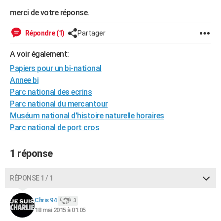
City break
Voyage de noces
Climat
Destinations
Voyage nature
Forum
+
merci de votre réponse.
PHOTO
GUIDES D'ACHAT
Répondre (1)
Partager
BONS PLANS
A voir également:
Papiers pour un bi-national
CARTE DE VOEUX
Annee bi
Carte Bonne année
Carte Pâques
Carte de Noël
Carte Saint-Valentin
Carte d'anniversaire
Parc national des ecrins
DICTIONNAIRE
Parc national du mercantour
Biographies
Expressions
Dictionnaire
Citations
Proverbes
PROGRAMME TV
Muséum national d'histoire naturelle horaires
Parc national de port cros
COPAINS D'AVANT
Se connecter
Collèges
Universités
Service militaire
S'inscrire
Lycées
Primaires
Entreprises
Avis de recherche
1 réponse
AVIS DE DÉCÈS
FORUM
RÉPONSE 1 / 1
Lifestyle
Sport
Television
Cinema
Bricolage
Culture
Auto
Voyage
Chris 94
3
18 mai 2015 à 01:05