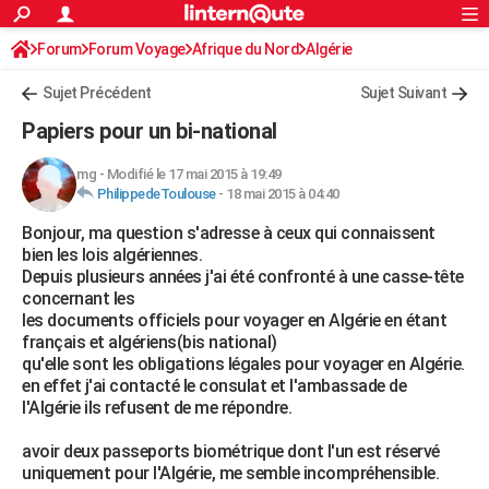
ACTUALITÉS
Forum
Forum Voyage
Afrique du Nord
Connexion
S'inscrire
Algérie
Rechercher
Société
Education
Villes
Politique
Faits Divers
Monde
+
SPORT
Sujet Précédent
Sujet Suivant
Football
Cyclisme
Forum
Coupe du monde 2026
Tennis
Rugby
CULTURE
Papiers pour un bi-national
TNT
Cinéma
Musique
Programme TV
Streaming
Sorties cinéma
+
FINANCE
mg
-
Modifié le 17 mai 2015 à 19:49
PhilippedeToulouse
-
18 mai 2015 à 04:40
Impôts
Immobilier
Banque
Crédit
Retraite
Epargne
Risques naturels par ville
Assurance
AUTO
Bonjour, ma question s'adresse à ceux qui connaissent
Réserver un essai
Berlines
Forum auto
Essais
Citadines
SUV
+
HIGH-TECH
bien les lois algériennes.
Depuis plusieurs années j'ai été confronté à une casse-tête
Meilleur smartphone
Ordinateurs
Guide high-tech
Mobiles
Internet
Jeux vidéo
+
BRICOLAGE
concernant les
les documents officiels pour voyager en Algérie en étant
Aménagement intérieur
Cuisine
Jardinage
+
Forum
Extérieur
Salle de bains
Rangement
WEEK-END
français et algériens(bis national)
qu'elle sont les obligations légales pour voyager en Algérie.
Escapades
Expositions
Week-end nature
Guides de France
Patrimoine
Musées
+
LIFESTYLE
en effet j'ai contacté le consulat et l'ambassade de
l'Algérie ils refusent de me répondre.
Bien-être
Mode
+
Art de vivre
Loisirs
Modes de vie
SANTE
avoir deux passeports biométrique dont l'un est réservé
Guide de la santé
Médicaments
+
Alimentation
Maladies
Sommeil
VOYAGE
uniquement pour l'Algérie, me semble incompréhensible.