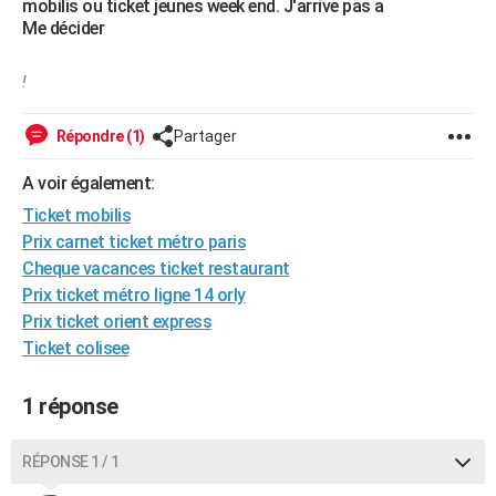
mobilis ou ticket jeunes week end. J'arrive pas a
City break
Voyage de noces
Climat
Destinations
Voyage nature
Forum
+
Me décider
PHOTO
GUIDES D'ACHAT
!
BONS PLANS
Répondre (1)
Partager
CARTE DE VOEUX
A voir également:
Carte Bonne année
Carte Pâques
Carte de Noël
Carte Saint-Valentin
Carte d'anniversaire
DICTIONNAIRE
Ticket mobilis
Prix carnet ticket métro paris
Biographies
Expressions
Dictionnaire
Citations
Proverbes
PROGRAMME TV
Cheque vacances ticket restaurant
Prix ticket métro ligne 14 orly
COPAINS D'AVANT
Prix ticket orient express
Se connecter
Collèges
Universités
Service militaire
S'inscrire
Lycées
Primaires
Entreprises
Avis de recherche
AVIS DE DÉCÈS
Ticket colisee
FORUM
1 réponse
Lifestyle
Sport
Television
Cinema
Bricolage
Culture
Auto
Voyage
RÉPONSE 1 / 1