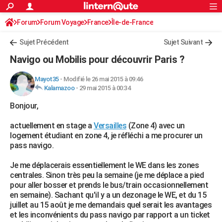
ACTUALITÉS
Forum
Forum Voyage
France
Connexion
S'inscrire
Île-de-France
Rechercher
Société
Education
Villes
Politique
Faits Divers
Monde
+
SPORT
Sujet Précédent
Sujet Suivant
Football
Cyclisme
Forum
Coupe du monde 2026
Tennis
Rugby
CULTURE
Navigo ou Mobilis pour découvrir Paris ?
TNT
Cinéma
Musique
Programme TV
Streaming
Sorties cinéma
+
FINANCE
Mayot35
-
Modifié le 26 mai 2015 à 09:46
Kalamazoo
-
29 mai 2015 à 00:34
Impôts
Immobilier
Banque
Crédit
Retraite
Epargne
Risques naturels par ville
Assurance
AUTO
Bonjour,
Réserver un essai
Berlines
Forum auto
Essais
Citadines
SUV
+
HIGH-TECH
actuellement en stage a
Versailles
(Zone 4) avec un
Meilleur smartphone
Ordinateurs
Guide high-tech
Mobiles
Internet
Jeux vidéo
+
BRICOLAGE
logement étudiant en zone 4, je réfléchi a me procurer un
pass navigo.
Aménagement intérieur
Cuisine
Jardinage
+
Forum
Extérieur
Salle de bains
Rangement
WEEK-END
Je me déplacerais essentiellement le WE dans les zones
Escapades
Expositions
Week-end nature
Guides de France
Patrimoine
Musées
+
LIFESTYLE
centrales. Sinon très peu la semaine (je me déplace a pied
pour aller bosser et prends le bus/train occasionnellement
Bien-être
Mode
+
Art de vivre
Loisirs
Modes de vie
SANTE
en semaine). Sachant qu'il y a un dezonage le WE, et du 15
juillet au 15 août je me demandais quel serait les avantages
Guide de la santé
Médicaments
+
Alimentation
Maladies
Sommeil
VOYAGE
et les inconvénients du pass navigo par rapport a un ticket