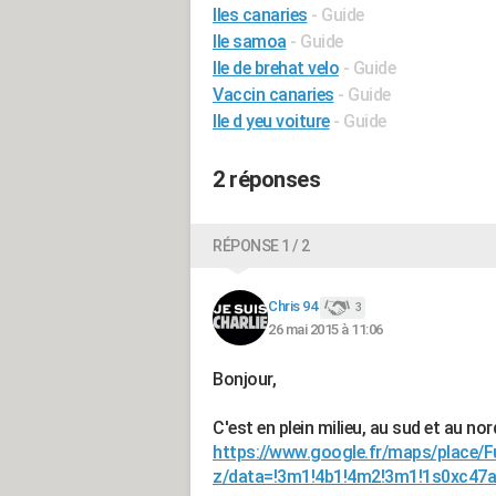
Iles canaries
- Guide
Ile samoa
- Guide
Ile de brehat velo
- Guide
Vaccin canaries
- Guide
Ile d yeu voiture
- Guide
2 réponses
RÉPONSE 1 / 2
Chris 94
3
26 mai 2015 à 11:06
Bonjour,
C'est en plein milieu, au sud et au nord
https://www.google.fr/maps/place/
z/data=!3m1!4b1!4m2!3m1!1s0xc47