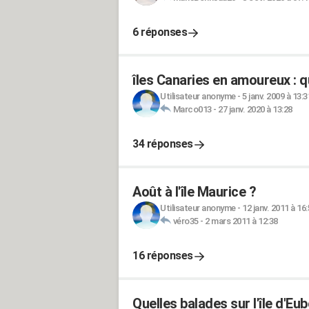
6 réponses
îles Canaries en amoureux : qu
Utilisateur anonyme
-
5 janv. 2009 à 13:3
Marco013
-
27 janv. 2020 à 13:28
34 réponses
Août à l'île Maurice ?
Utilisateur anonyme
-
12 janv. 2011 à 16
véro35
-
2 mars 2011 à 12:38
16 réponses
Quelles balades sur l'île d'Eu