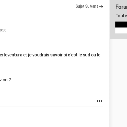
Foru
Sujet Suivant
Toute 
0:50
erteventura et je voudrais savoir si c'est le sud ou le
vion ?