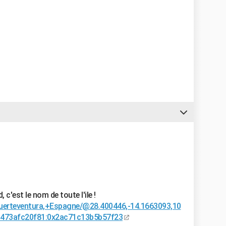
, c'est le nom de toute l'ile !
Fuerteventura,+Espagne/@28.400446,-14.1663093,10
a473afc20f81:0x2ac71c13b5b57f23