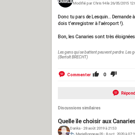
Modifié par Chris 94 le 26/05/2015 12:
Donc tu pars de Le
s
quin... Demande à
dois t'enregistrer à l'aéroport !).
Bon, les Canaries sont très éloignées
Les gens qui se battent peuvent perdre. Les g
(Bertolt BRECHT)
0
Commenter
Répond
Discussions similaires
Quelle île choisir aux Canarie
Danka
-
28 août 2019 à 21:53
MarieBonneau20
-
8 oct. 2020 à 07:1