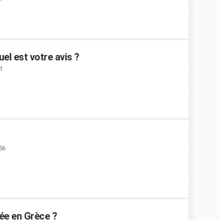
el est votre avis ?
1
:56
bée en Grèce ?