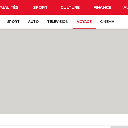
TUALITÉS
SPORT
CULTURE
FINANCE
A
SPORT
AUTO
TELEVISION
VOYAGE
CINEMA