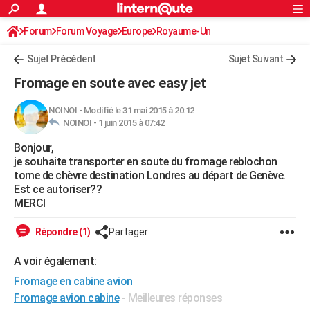
ACTUALITÉS
Forum
Forum Voyage
Europe
Connexion
S'inscrire
Royaume-Uni
Rechercher
Société
Education
Villes
Politique
Faits Divers
Monde
+
SPORT
Sujet Précédent
Sujet Suivant
Football
Cyclisme
Forum
Coupe du monde 2026
Tennis
Rugby
CULTURE
Fromage en soute avec easy jet
TNT
Cinéma
Musique
Programme TV
Streaming
Sorties cinéma
+
FINANCE
NOINOI
-
Modifié le 31 mai 2015 à 20:12
NOINOI -
1 juin 2015 à 07:42
Impôts
Immobilier
Banque
Crédit
Retraite
Epargne
Risques naturels par ville
Assurance
AUTO
Bonjour,
Réserver un essai
Berlines
Forum auto
Essais
Citadines
SUV
+
HIGH-TECH
je souhaite transporter en soute du fromage reblochon
tome de chèvre destination Londres au départ de Genève.
Meilleur smartphone
Ordinateurs
Guide high-tech
Mobiles
Internet
Jeux vidéo
+
BRICOLAGE
Est ce autoriser??
MERCI
Aménagement intérieur
Cuisine
Jardinage
+
Forum
Extérieur
Salle de bains
Rangement
WEEK-END
Répondre (1)
Partager
Escapades
Expositions
Week-end nature
Guides de France
Patrimoine
Musées
+
LIFESTYLE
A voir également:
Bien-être
Mode
+
Art de vivre
Loisirs
Modes de vie
SANTE
Fromage en cabine avion
Guide de la santé
Médicaments
+
Alimentation
Maladies
Sommeil
Fromage avion cabine
- Meilleures réponses
VOYAGE