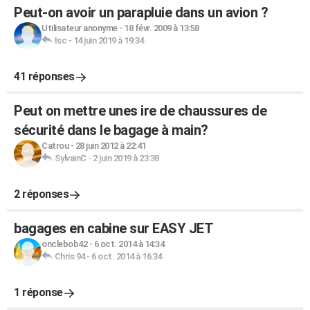
Peut-on avoir un parapluie dans un avion ?
Utilisateur anonyme
-
18 févr. 2009 à 13:58
Isc
-
14 juin 2019 à 19:34
41 réponses
Peut on mettre unes ire de chaussures de
sécurité dans le bagage à main?
Catrou
-
28 juin 2012 à 22:41
SylvainC
-
2 juin 2019 à 23:38
2 réponses
bagages en cabine sur EASY JET
onclebob42
-
6 oct. 2014 à 14:34
Chris 94
-
6 oct. 2014 à 16:34
1 réponse