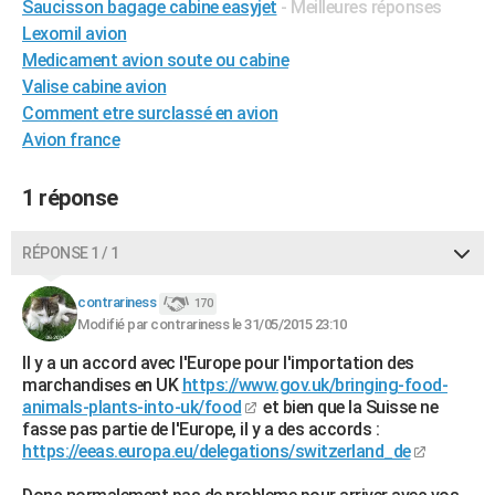
Saucisson bagage cabine easyjet
- Meilleures réponses
City break
Voyage de noces
Climat
Destinations
Voyage nature
Forum
+
PHOTO
Lexomil avion
Medicament avion soute ou cabine
GUIDES D'ACHAT
Valise cabine avion
Comment etre surclassé en avion
BONS PLANS
Avion france
CARTE DE VOEUX
1 réponse
Carte Bonne année
Carte Pâques
Carte de Noël
Carte Saint-Valentin
Carte d'anniversaire
DICTIONNAIRE
Biographies
Expressions
Dictionnaire
Citations
Proverbes
PROGRAMME TV
RÉPONSE 1 / 1
COPAINS D'AVANT
contrariness
170
Modifié par contrariness le 31/05/2015 23:10
Se connecter
Collèges
Universités
Service militaire
S'inscrire
Lycées
Primaires
Entreprises
Avis de recherche
AVIS DE DÉCÈS
Il y a un accord avec l'Europe pour l'importation des
marchandises en UK
https://www.gov.uk/bringing-food-
FORUM
animals-plants-into-uk/food
et bien que la Suisse ne
Lifestyle
Sport
Television
Cinema
Bricolage
Culture
Auto
Voyage
fasse pas partie de l'Europe, il y a des accords :
https://eeas.europa.eu/delegations/switzerland_de