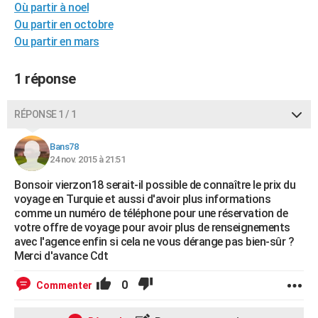
Où partir à noel
City break
Voyage de noces
Climat
Destinations
Voyage nature
Forum
+
PHOTO
Ou partir en octobre
Ou partir en mars
GUIDES D'ACHAT
BONS PLANS
1 réponse
CARTE DE VOEUX
RÉPONSE 1 / 1
Carte Bonne année
Carte Pâques
Carte de Noël
Carte Saint-Valentin
Carte d'anniversaire
DICTIONNAIRE
Bans78
Biographies
Expressions
Dictionnaire
Citations
Proverbes
24 nov. 2015 à 21:51
PROGRAMME TV
Bonsoir vierzon18 serait-il possible de connaître le prix du
COPAINS D'AVANT
voyage en Turquie et aussi d'avoir plus informations
comme un numéro de téléphone pour une réservation de
Se connecter
Collèges
Universités
Service militaire
S'inscrire
Lycées
Primaires
Entreprises
Avis de recherche
AVIS DE DÉCÈS
votre offre de voyage pour avoir plus de renseignements
avec l'agence enfin si cela ne vous dérange pas bien-sûr ?
FORUM
Merci d'avance Cdt
Lifestyle
Sport
Television
Cinema
Bricolage
Culture
Auto
Voyage
0
Commenter