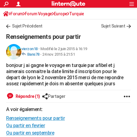
ACTUALITÉS
Forum
Forum Voyage
Europe
Connexion
S'inscrire
Turquie
Rechercher
Société
Education
Villes
Politique
Faits Divers
Monde
+
SPORT
Sujet Précédent
Sujet Suivant
Football
Cyclisme
Forum
Coupe du monde 2026
Tennis
Rugby
CULTURE
Renseignements pour partir
TNT
Cinéma
Musique
Programme TV
Streaming
Sorties cinéma
+
FINANCE
vierzon18
-
Modifié le 2 juin 2015 à 16:19
Bans78
-
24 nov. 2015 à 21:51
Impôts
Immobilier
Banque
Crédit
Retraite
Epargne
Risques naturels par ville
Assurance
AUTO
bonjour j ai gagne le voyage en turquie par afibel et j
Réserver un essai
Berlines
Forum auto
Essais
Citadines
SUV
+
HIGH-TECH
aimerais connaitre la date limite d inscription pour le
depart de lyon le 2 novembre 2015 merci de me repondre
Meilleur smartphone
Ordinateurs
Guide high-tech
Mobiles
Internet
Jeux vidéo
+
BRICOLAGE
assez rapidement je dois m absenter quelques jours
Aménagement intérieur
Cuisine
Jardinage
+
Forum
Extérieur
Salle de bains
Rangement
WEEK-END
Répondre (1)
Partager
Escapades
Expositions
Week-end nature
Guides de France
Patrimoine
Musées
+
LIFESTYLE
A voir également:
Renseignements pour partir
Bien-être
Mode
+
Art de vivre
Loisirs
Modes de vie
SANTE
Ou partir en fevrier
Guide de la santé
Médicaments
+
Alimentation
Maladies
Sommeil
VOYAGE
Ou partir en septembre