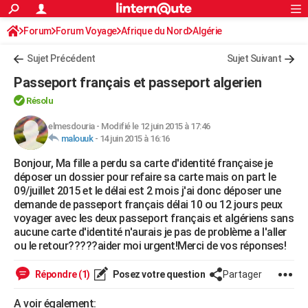
ACTUALITÉS
Forum
Forum Voyage
Afrique du Nord
Connexion
S'inscrire
Algérie
Rechercher
Société
Education
Villes
Politique
Faits Divers
Monde
+
SPORT
Sujet Précédent
Sujet Suivant
Football
Cyclisme
Forum
Coupe du monde 2026
Tennis
Rugby
CULTURE
Passeport français et passeport algerien
TNT
Cinéma
Musique
Programme TV
Streaming
Sorties cinéma
+
FINANCE
Résolu
Impôts
Immobilier
Banque
Crédit
Retraite
Epargne
Risques naturels par ville
Assurance
elmesdouria
-
Modifié le 12 juin 2015 à 17:46
AUTO
malouuk
-
14 juin 2015 à 16:16
Réserver un essai
Berlines
Forum auto
Essais
Citadines
SUV
+
HIGH-TECH
Bonjour, Ma fille a perdu sa carte d'identité française je
déposer un dossier pour refaire sa carte mais on part le
Meilleur smartphone
Ordinateurs
Guide high-tech
Mobiles
Internet
Jeux vidéo
+
BRICOLAGE
09/juillet 2015 et le délai est 2 mois j'ai donc déposer une
demande de passeport français délai 10 ou 12 jours peux
Aménagement intérieur
Cuisine
Jardinage
+
Forum
Extérieur
Salle de bains
Rangement
WEEK-END
voyager avec les deux passeport français et algériens sans
aucune carte d'identité n'aurais je pas de problème a l'aller
Escapades
Expositions
Week-end nature
Guides de France
Patrimoine
Musées
+
LIFESTYLE
ou le retour?????aider moi urgent!Merci de vos réponses!
Bien-être
Mode
+
Art de vivre
Loisirs
Modes de vie
SANTE
Répondre (1)
Posez votre question
Partager
Guide de la santé
Médicaments
+
Alimentation
Maladies
Sommeil
VOYAGE
A voir également: