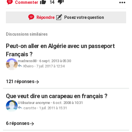
14
Commenter
Répondre
Posez votre question
Discussions similaires
Peut-on aller en Algérie avec un passeport
Français ?
madness88
-
6 sept. 2013 à 05:30
Kheiro
-
7 juil. 2017 à 12:34
121 réponses
Que veut dire un carapeau en français ?
Utilisateur anonyme
-
6 oct. 2008 à 10:31
carotte
-
1 juil. 2011 à 15:31
6 réponses