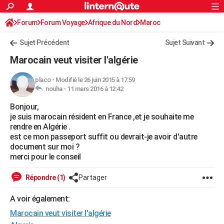
ACTUALITÉS
Forum
Forum Voyage
Afrique du Nord
Connexion
S'inscrire
Maroc
Rechercher
Société
Education
Villes
Politique
Faits Divers
Monde
+
SPORT
Sujet Précédent
Sujet Suivant
Football
Cyclisme
Forum
Coupe du monde 2026
Tennis
Rugby
CULTURE
Marocain veut visiter l'algérie
TNT
Cinéma
Musique
Programme TV
Streaming
Sorties cinéma
+
FINANCE
placo
-
Modifié le 26 juin 2015 à 17:59
nouha -
11 mars 2016 à 12:42
Impôts
Immobilier
Banque
Crédit
Retraite
Epargne
Risques naturels par ville
Assurance
AUTO
Bonjour,
Réserver un essai
Berlines
Forum auto
Essais
Citadines
SUV
+
HIGH-TECH
je suis marocain résident en France ,et je souhaite me
rendre en Algérie .
Meilleur smartphone
Ordinateurs
Guide high-tech
Mobiles
Internet
Jeux vidéo
+
BRICOLAGE
est ce mon passeport suffit ou devrait-je avoir d'autre
document sur moi ?
Aménagement intérieur
Cuisine
Jardinage
+
Forum
Extérieur
Salle de bains
Rangement
WEEK-END
merci pour le conseil
Escapades
Expositions
Week-end nature
Guides de France
Patrimoine
Musées
+
LIFESTYLE
Répondre (1)
Partager
Bien-être
Mode
+
Art de vivre
Loisirs
Modes de vie
SANTE
A voir également:
Marocain veut visiter l'algérie
Guide de la santé
Médicaments
+
Alimentation
Maladies
Sommeil
VOYAGE