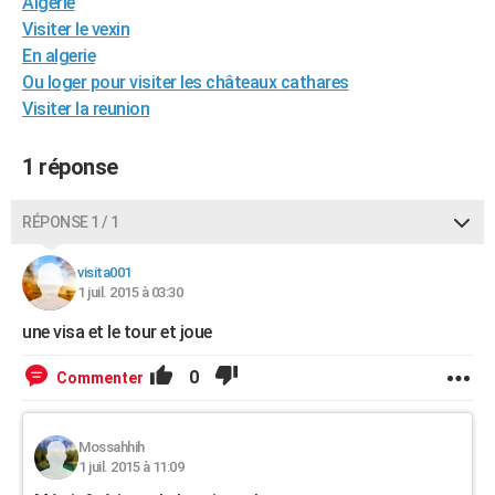
Algerie
City break
Voyage de noces
Climat
Destinations
Voyage nature
Forum
+
PHOTO
Visiter le vexin
En algerie
GUIDES D'ACHAT
Ou loger pour visiter les châteaux cathares
Visiter la reunion
BONS PLANS
CARTE DE VOEUX
1 réponse
Carte Bonne année
Carte Pâques
Carte de Noël
Carte Saint-Valentin
Carte d'anniversaire
DICTIONNAIRE
RÉPONSE 1 / 1
Biographies
Expressions
Dictionnaire
Citations
Proverbes
PROGRAMME TV
visita001
1 juil. 2015 à 03:30
COPAINS D'AVANT
une visa et le tour et joue
Se connecter
Collèges
Universités
Service militaire
S'inscrire
Lycées
Primaires
Entreprises
Avis de recherche
AVIS DE DÉCÈS
0
Commenter
FORUM
Lifestyle
Sport
Television
Cinema
Bricolage
Culture
Auto
Voyage
Mossahhih
1 juil. 2015 à 11:09