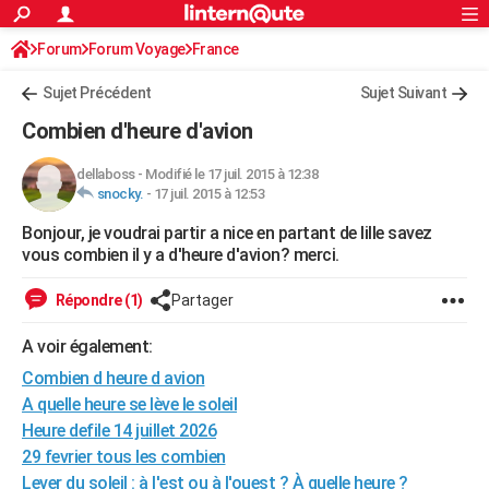
ACTUALITÉS
Forum
Forum Voyage
France
Connexion
S'inscrire
Rechercher
Société
Education
Villes
Politique
Faits Divers
Monde
+
SPORT
Sujet Précédent
Sujet Suivant
Football
Cyclisme
Forum
Coupe du monde 2026
Tennis
Rugby
CULTURE
Combien d'heure d'avion
TNT
Cinéma
Musique
Programme TV
Streaming
Sorties cinéma
+
FINANCE
dellaboss
-
Modifié le 17 juil. 2015 à 12:38
snocky.
-
17 juil. 2015 à 12:53
Impôts
Immobilier
Banque
Crédit
Retraite
Epargne
Risques naturels par ville
Assurance
AUTO
Bonjour, je voudrai partir a nice en partant de lille savez
Réserver un essai
Berlines
Forum auto
Essais
Citadines
SUV
+
HIGH-TECH
vous combien il y a d'heure d'avion? merci.
Meilleur smartphone
Ordinateurs
Guide high-tech
Mobiles
Internet
Jeux vidéo
+
BRICOLAGE
Répondre (1)
Partager
Aménagement intérieur
Cuisine
Jardinage
+
Forum
Extérieur
Salle de bains
Rangement
WEEK-END
A voir également:
Escapades
Expositions
Week-end nature
Guides de France
Patrimoine
Musées
+
Combien d heure d avion
LIFESTYLE
A quelle heure se lève le soleil
Bien-être
Mode
+
Art de vivre
Loisirs
Modes de vie
SANTE
Heure defile 14 juillet 2026
29 fevrier tous les combien
Guide de la santé
Médicaments
+
Alimentation
Maladies
Sommeil
VOYAGE
Lever du soleil : à l'est ou à l'ouest ? À quelle heure ?