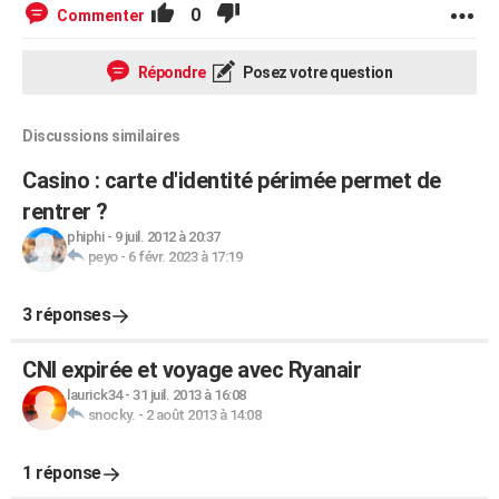
0
Commenter
Répondre
Posez votre question
Discussions similaires
Casino : carte d'identité périmée permet de
rentrer ?
phiphi
-
9 juil. 2012 à 20:37
peyo
-
6 févr. 2023 à 17:19
3 réponses
CNI expirée et voyage avec Ryanair
laurick34
-
31 juil. 2013 à 16:08
snocky.
-
2 août 2013 à 14:08
1 réponse