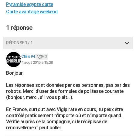
Pyramide egypte carte
City break
Voyage de noces
Climat
Destinations
Voyage nature
Forum
+
PHOTO
Carte avantage weekend
GUIDES D'ACHAT
1 réponse
BONS PLANS
RÉPONSE 1 / 1
CARTE DE VOEUX
Carte Bonne année
Carte Pâques
Carte de Noël
Carte Saint-Valentin
Carte d'anniversaire
DICTIONNAIRE
Chris 94
3
4 août 2015 à 15:28
Biographies
Expressions
Dictionnaire
Citations
Proverbes
PROGRAMME TV
Bonjour,
COPAINS D'AVANT
Les réponses sont données par des personnes, pas par des
robots. Merci d'user des formules de politesse courante
Se connecter
Collèges
Universités
Service militaire
S'inscrire
Lycées
Primaires
Entreprises
Avis de recherche
AVIS DE DÉCÈS
(bonjour, merci, s'il vous plait...).
FORUM
En France, surtout avec Vigipirate en cours, tu peux être
contrôlé pratiquement n'importe où et n'importe quand.
Lifestyle
Sport
Television
Cinema
Bricolage
Culture
Auto
Voyage
Vérifie auprès de la compagnie, si le récépissé de
renouvellement peut coller.