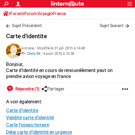
ACTUALITÉS
Forum
Forum Voyage
France
Connexion
S'inscrire
Rechercher
Société
Education
Villes
Politique
Faits Divers
Monde
+
SPORT
Sujet Précédent
Sujet Suivant
Football
Cyclisme
Forum
Coupe du monde 2026
Tennis
Rugby
CULTURE
Carte d'identite
TNT
Cinéma
Musique
Programme TV
Streaming
Sorties cinéma
+
FINANCE
Antoine
-
Modifié le 31 juil. 2015 à 14:48
Chris 94
-
4 août 2015 à 15:28
Impôts
Immobilier
Banque
Crédit
Retraite
Epargne
Risques naturels par ville
Assurance
AUTO
Bonjour,
Réserver un essai
Berlines
Forum auto
Essais
Citadines
SUV
+
HIGH-TECH
Carte d'identité en cours de renouvellement peut on
prendre avion voyage en france
Meilleur smartphone
Ordinateurs
Guide high-tech
Mobiles
Internet
Jeux vidéo
+
BRICOLAGE
Répondre (1)
Partager
Aménagement intérieur
Cuisine
Jardinage
+
Forum
Extérieur
Salle de bains
Rangement
WEEK-END
A voir également:
Escapades
Expositions
Week-end nature
Guides de France
Patrimoine
Musées
+
LIFESTYLE
Carte d'identite
Bien-être
Mode
+
Art de vivre
Loisirs
Modes de vie
Validité carte d'identité
SANTE
Carte fuseau horaire
Guide de la santé
Médicaments
+
Alimentation
Maladies
Sommeil
VOYAGE
Délai carte d'identité en urgence