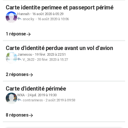
Carte identite perimee et passeport périmé
Hannah
-
16 août 2020 à 05:29
snocky.
-
16 août 2020 à 10:06
1 réponse
Carte d'identité perdue avant un vol d'avion
Jamesou
-
19 févr. 2023 à 22:51
V_2622
-
20 févr. 2023 à 15:27
2 réponses
Carte d'identité périmée
WXA
-
24 juil. 2019 à 19:30
contrariness
-
2 août 2019 à 09:58
8 réponses