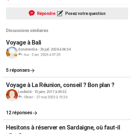
Répondre
Posez votre question
Discussions similaires
Voyage à Bali
donatienGa
-
26 juil. 2024 à 06:34
Isa
-
2 avr. 2026 à 07:20
5 réponses
Voyage à La Réunion, conseil ? Bon plan ?
Leslie04
-
15 janv. 2017 à 09:32
Olivier
-
27 mai 2023 à 13:24
12 réponses
Hesitons à réserver en Sardaigne, où faut-il