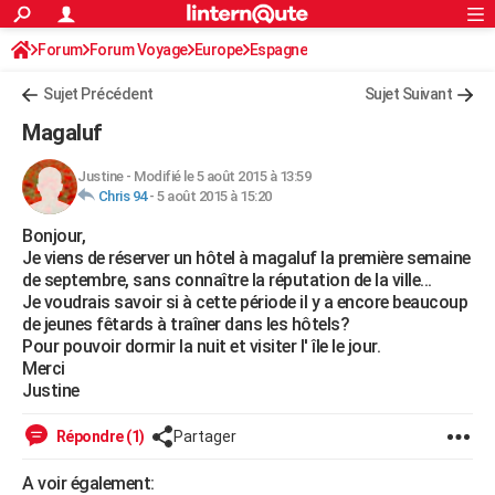
ACTUALITÉS
Forum
Forum Voyage
Europe
Connexion
S'inscrire
Espagne
Rechercher
Société
Education
Villes
Politique
Faits Divers
Monde
+
SPORT
Sujet Précédent
Sujet Suivant
Football
Cyclisme
Forum
Coupe du monde 2026
Tennis
Rugby
CULTURE
Magaluf
TNT
Cinéma
Musique
Programme TV
Streaming
Sorties cinéma
+
FINANCE
Justine
-
Modifié le 5 août 2015 à 13:59
Chris 94
-
5 août 2015 à 15:20
Impôts
Immobilier
Banque
Crédit
Retraite
Epargne
Risques naturels par ville
Assurance
AUTO
Bonjour,
Réserver un essai
Berlines
Forum auto
Essais
Citadines
SUV
+
HIGH-TECH
Je viens de réserver un hôtel à magaluf la première semaine
de septembre, sans connaître la réputation de la ville...
Meilleur smartphone
Ordinateurs
Guide high-tech
Mobiles
Internet
Jeux vidéo
+
BRICOLAGE
Je voudrais savoir si à cette période il y a encore beaucoup
de jeunes fêtards à traîner dans les hôtels?
Aménagement intérieur
Cuisine
Jardinage
+
Forum
Extérieur
Salle de bains
Rangement
WEEK-END
Pour pouvoir dormir la nuit et visiter l' île le jour.
Merci
Escapades
Expositions
Week-end nature
Guides de France
Patrimoine
Musées
+
LIFESTYLE
Justine
Bien-être
Mode
+
Art de vivre
Loisirs
Modes de vie
SANTE
Répondre (1)
Partager
Guide de la santé
Médicaments
+
Alimentation
Maladies
Sommeil
VOYAGE
A voir également: