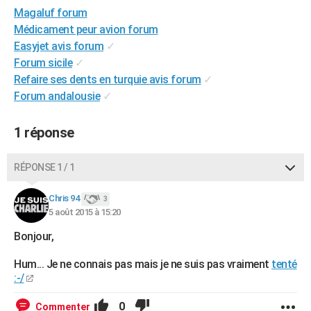
Magaluf forum
City break
Voyage de noces
Climat
Destinations
Voyage nature
Forum
+
PHOTO
Médicament peur avion forum
GUIDES D'ACHAT
Easyjet avis forum
✓
Forum sicile
✓
BONS PLANS
Refaire ses dents en turquie avis forum
✓
Forum andalousie
✓
CARTE DE VOEUX
Carte Bonne année
Carte Pâques
Carte de Noël
Carte Saint-Valentin
Carte d'anniversaire
DICTIONNAIRE
1 réponse
Biographies
Expressions
Dictionnaire
Citations
Proverbes
PROGRAMME TV
RÉPONSE 1 / 1
COPAINS D'AVANT
Chris 94
3
Se connecter
Collèges
Universités
Service militaire
S'inscrire
Lycées
Primaires
Entreprises
Avis de recherche
5 août 2015 à 15:20
AVIS DE DÉCÈS
Bonjour,
FORUM
Hum... Je ne connais pas mais je ne suis pas vraiment
tenté
Lifestyle
Sport
Television
Cinema
Bricolage
Culture
Auto
Voyage
:-/
0
Commenter