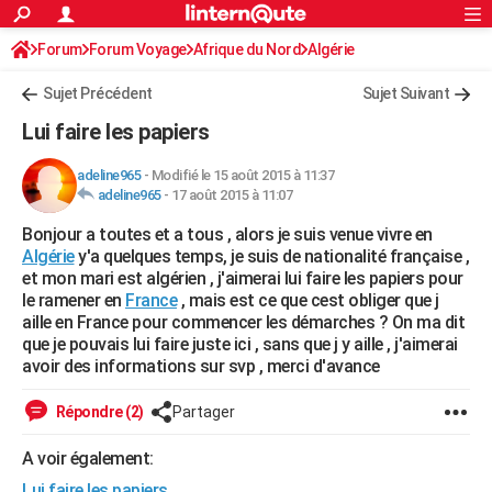
ACTUALITÉS
Forum
Forum Voyage
Afrique du Nord
Connexion
S'inscrire
Algérie
Rechercher
Société
Education
Villes
Politique
Faits Divers
Monde
+
SPORT
Sujet Précédent
Sujet Suivant
Football
Cyclisme
Forum
Coupe du monde 2026
Tennis
Rugby
CULTURE
Lui faire les papiers
TNT
Cinéma
Musique
Programme TV
Streaming
Sorties cinéma
+
FINANCE
adeline965
-
Modifié le 15 août 2015 à 11:37
adeline965
-
17 août 2015 à 11:07
Impôts
Immobilier
Banque
Crédit
Retraite
Epargne
Risques naturels par ville
Assurance
AUTO
Bonjour a toutes et a tous , alors je suis venue vivre en
Réserver un essai
Berlines
Forum auto
Essais
Citadines
SUV
+
HIGH-TECH
Algérie
y'a quelques temps, je suis de nationalité française ,
et mon mari est algérien , j'aimerai lui faire les papiers pour
Meilleur smartphone
Ordinateurs
Guide high-tech
Mobiles
Internet
Jeux vidéo
+
BRICOLAGE
le ramener en
France
, mais est ce que cest obliger que j
aille en France pour commencer les démarches ? On ma dit
Aménagement intérieur
Cuisine
Jardinage
+
Forum
Extérieur
Salle de bains
Rangement
WEEK-END
que je pouvais lui faire juste ici , sans que j y aille , j'aimerai
avoir des informations sur svp , merci d'avance
Escapades
Expositions
Week-end nature
Guides de France
Patrimoine
Musées
+
LIFESTYLE
Répondre (2)
Partager
Bien-être
Mode
+
Art de vivre
Loisirs
Modes de vie
SANTE
A voir également:
Guide de la santé
Médicaments
+
Alimentation
Maladies
Sommeil
VOYAGE
Lui faire les papiers