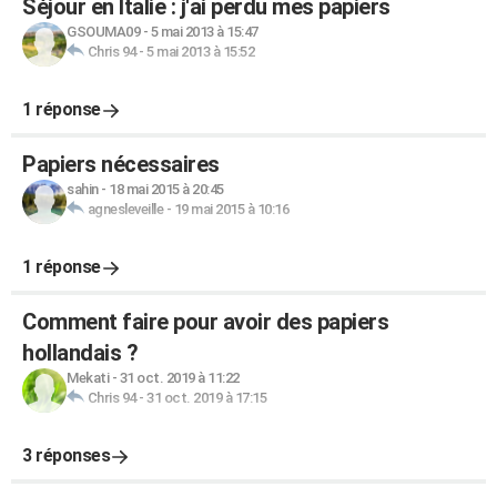
Séjour en Italie : j'ai perdu mes papiers
GSOUMA09
-
5 mai 2013 à 15:47
Chris 94
-
5 mai 2013 à 15:52
1 réponse
Papiers nécessaires
sahin
-
18 mai 2015 à 20:45
agnesleveille
-
19 mai 2015 à 10:16
1 réponse
Comment faire pour avoir des papiers
hollandais ?
Mekati
-
31 oct. 2019 à 11:22
Chris 94
-
31 oct. 2019 à 17:15
3 réponses