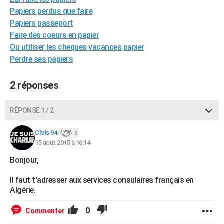
City break
Voyage de noces
Climat
Destinations
Voyage nature
Forum
+
Papiers perdus que faire
PHOTO
Papiers passeport
GUIDES D'ACHAT
Faire des coeurs en papier
Ou utiliser les cheques vacances papier
BONS PLANS
Perdre ses papiers
CARTE DE VOEUX
2 réponses
Carte Bonne année
Carte Pâques
Carte de Noël
Carte Saint-Valentin
Carte d'anniversaire
DICTIONNAIRE
RÉPONSE 1 / 2
Biographies
Expressions
Dictionnaire
Citations
Proverbes
PROGRAMME TV
Chris 94
COPAINS D'AVANT
3
15 août 2015 à 16:14
Se connecter
Collèges
Universités
Service militaire
S'inscrire
Lycées
Primaires
Entreprises
Avis de recherche
AVIS DE DÉCÈS
Bonjour,
FORUM
Il faut t'adresser aux services consulaires français en
Algérie.
Lifestyle
Sport
Television
Cinema
Bricolage
Culture
Auto
Voyage
0
Commenter