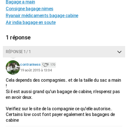
Bagage a main
City break
Voyage de noces
Climat
Destinations
Voyage nature
Forum
+
PHOTO
Consigne bagage nimes
Ryanair médicaments bagage cabine
GUIDES D'ACHAT
Air india bagage en soute
BONS PLANS
1 réponse
CARTE DE VOEUX
Carte Bonne année
Carte Pâques
Carte de Noël
Carte Saint-Valentin
Carte d'anniversaire
RÉPONSE 1 / 1
DICTIONNAIRE
Biographies
Expressions
Dictionnaire
Citations
Proverbes
contrariness
PROGRAMME TV
170
19 août 2015 à 13:04
COPAINS D'AVANT
Cela depends des compagnies.. et de la taille du sac a main
!
Se connecter
Collèges
Universités
Service militaire
S'inscrire
Lycées
Primaires
Entreprises
Avis de recherche
AVIS DE DÉCÈS
Si il est aussi grand qu'un bagage de cabine, n'esperez pas
en avoir deux.
FORUM
Verifiez sur le site de la compagnie ce qu'elle autorise..
Lifestyle
Sport
Television
Cinema
Bricolage
Culture
Auto
Voyage
Certains low cost font payer egalement les bagages de
cabine