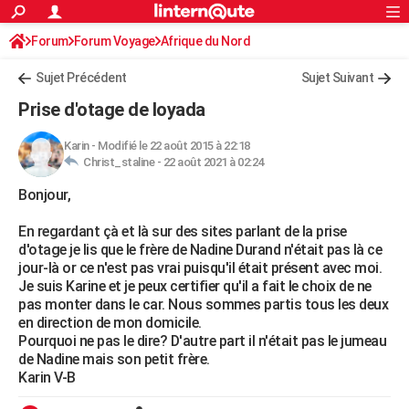
ACTUALITÉS
Forum
Forum Voyage
Afrique du Nord
Connexion
S'inscrire
Rechercher
Société
Education
Villes
Politique
Faits Divers
Monde
+
SPORT
Sujet Précédent
Sujet Suivant
Football
Cyclisme
Forum
Coupe du monde 2026
Tennis
Rugby
CULTURE
Prise d'otage de loyada
TNT
Cinéma
Musique
Programme TV
Streaming
Sorties cinéma
+
FINANCE
Karin
-
Modifié le 22 août 2015 à 22:18
Christ_staline -
22 août 2021 à 02:24
Impôts
Immobilier
Banque
Crédit
Retraite
Epargne
Risques naturels par ville
Assurance
AUTO
Bonjour,
Réserver un essai
Berlines
Forum auto
Essais
Citadines
SUV
+
HIGH-TECH
En regardant çà et là sur des sites parlant de la prise
Meilleur smartphone
Ordinateurs
Guide high-tech
Mobiles
Internet
Jeux vidéo
+
BRICOLAGE
d'otage je lis que le frère de Nadine Durand n'était pas là ce
jour-là or ce n'est pas vrai puisqu'il était présent avec moi.
Aménagement intérieur
Cuisine
Jardinage
+
Forum
Extérieur
Salle de bains
Rangement
WEEK-END
Je suis Karine et je peux certifier qu'il a fait le choix de ne
pas monter dans le car. Nous sommes partis tous les deux
Escapades
Expositions
Week-end nature
Guides de France
Patrimoine
Musées
+
LIFESTYLE
en direction de mon domicile.
Pourquoi ne pas le dire? D'autre part il n'était pas le jumeau
Bien-être
Mode
+
Art de vivre
Loisirs
Modes de vie
SANTE
de Nadine mais son petit frère.
Karin V-B
Guide de la santé
Médicaments
+
Alimentation
Maladies
Sommeil
VOYAGE