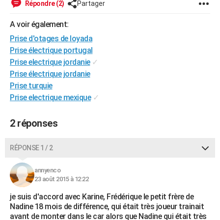
Répondre (2)
Partager
City break
Voyage de noces
Climat
Destinations
Voyage nature
Forum
+
PHOTO
A voir également:
GUIDES D'ACHAT
Prise d'otages de loyada
Prise électrique portugal
BONS PLANS
Prise electrique jordanie
✓
CARTE DE VOEUX
Prise électrique jordanie
Prise turquie
Carte Bonne année
Carte Pâques
Carte de Noël
Carte Saint-Valentin
Carte d'anniversaire
DICTIONNAIRE
Prise electrique mexique
✓
Biographies
Expressions
Dictionnaire
Citations
Proverbes
PROGRAMME TV
2 réponses
COPAINS D'AVANT
RÉPONSE 1 / 2
Se connecter
Collèges
Universités
Service militaire
S'inscrire
Lycées
Primaires
Entreprises
Avis de recherche
AVIS DE DÉCÈS
annyenco
FORUM
23 août 2015 à 12:22
Lifestyle
Sport
Television
Cinema
Bricolage
Culture
Auto
Voyage
je suis d'accord avec Karine, Frédérique le petit frère de
Nadine 18 mois de différence, qui était très joueur trainait
avant de monter dans le car alors que Nadine qui était très