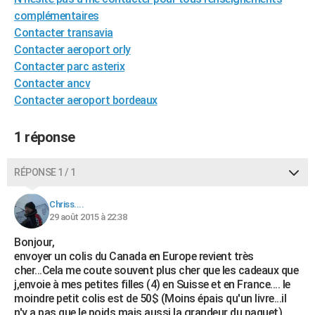
City break
Voyage de noces
Climat
Destinations
Voyage nature
Forum
+
complémentaires
PHOTO
Contacter transavia
GUIDES D'ACHAT
Contacter aeroport orly
Contacter parc asterix
BONS PLANS
Contacter ancv
Contacter aeroport bordeaux
CARTE DE VOEUX
Carte Bonne année
Carte Pâques
Carte de Noël
Carte Saint-Valentin
Carte d'anniversaire
DICTIONNAIRE
1 réponse
Biographies
Expressions
Dictionnaire
Citations
Proverbes
PROGRAMME TV
RÉPONSE 1 / 1
COPAINS D'AVANT
Chriss....
Se connecter
Collèges
Universités
Service militaire
S'inscrire
Lycées
Primaires
Entreprises
Avis de recherche
AVIS DE DÉCÈS
29 août 2015 à 22:38
Bonjour,
FORUM
envoyer un colis du Canada en Europe revient très
cher...Cela me coute souvent plus cher que les cadeaux que
Lifestyle
Sport
Television
Cinema
Bricolage
Culture
Auto
Voyage
j,envoie à mes petites filles (4) en Suisse et en France.... le
moindre petit colis est de 50$ (Moins épais qu'un livre...il
n'y a pas que le poids mais aussi la grandeur du paquet)