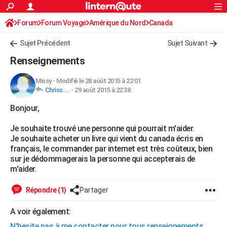
ACTUALITÉS
Forum
Forum Voyage
Amérique du Nord
Connexion
S'inscrire
Canada
Rechercher
Société
Education
Villes
Politique
Faits Divers
Monde
+
SPORT
Sujet Précédent
Sujet Suivant
Football
Cyclisme
Forum
Coupe du monde 2026
Tennis
Rugby
CULTURE
Renseignements
TNT
Cinéma
Musique
Programme TV
Streaming
Sorties cinéma
+
FINANCE
Missy
-
Modifié le 28 août 2015 à 22:01
Chriss....
-
29 août 2015 à 22:38
Impôts
Immobilier
Banque
Crédit
Retraite
Epargne
Risques naturels par ville
Assurance
AUTO
Bonjour,
Réserver un essai
Berlines
Forum auto
Essais
Citadines
SUV
+
HIGH-TECH
Je souhaite trouvé une personne qui pourrait m'aider.
Meilleur smartphone
Ordinateurs
Guide high-tech
Mobiles
Internet
Jeux vidéo
+
BRICOLAGE
Je souhaite acheter un livre qui vient du canada écris en
français, le commander par internet est très coûteux, bien
Aménagement intérieur
Cuisine
Jardinage
+
Forum
Extérieur
Salle de bains
Rangement
WEEK-END
sur je dédommagerais la personne qui accepterais de
m'aider.
Escapades
Expositions
Week-end nature
Guides de France
Patrimoine
Musées
+
LIFESTYLE
Répondre (1)
Partager
Bien-être
Mode
+
Art de vivre
Loisirs
Modes de vie
SANTE
A voir également:
Guide de la santé
Médicaments
+
Alimentation
Maladies
Sommeil
VOYAGE
N'hesite pas à me contacter pour tous renseignements