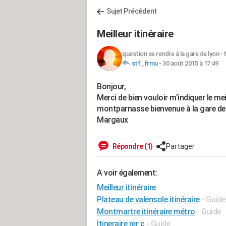
Sujet Précédent
Meilleur itinéraire
question se rendre à la gare de lyon
-
stf_frmu
-
30 août 2015 à 17:49
Bonjour,
Merci de bien vouloir m'indiquer le mei
montparnasse bienvenue à la gare de
Margaux
Répondre (1)
Partager
A voir également:
Meilleur itinéraire
Plateau de valensole itinéraire
- Guide
Montmartre itinéraire métro
- Guide
Itineraire rer c
- Guide