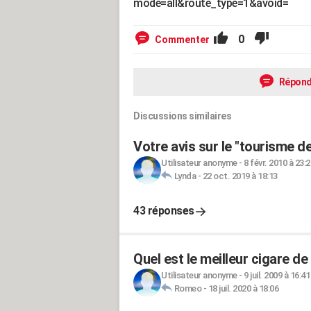
mode=all&route_type=1&avoid=
0
Commenter
Répond
Discussions similaires
Votre avis sur le "tourisme de
Utilisateur anonyme
-
8 févr. 2010 à 23:2
Lynda
-
22 oct. 2019 à 18:13
43 réponses
Quel est le meilleur cigare de
Utilisateur anonyme
-
9 juil. 2009 à 16:41
Romeo
-
18 juil. 2020 à 18:06