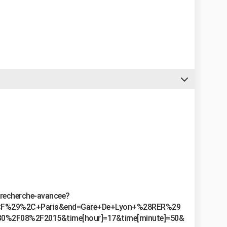
p/recherche-avancee?
CF%29%2C+Paris&end=Gare+De+Lyon+%28RER%29
30%2F08%2F2015&time[hour]=17&time[minute]=50&