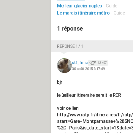
Meilleur glacier naples
- Guide
Le marais itinéraire métro
- Guide
1 réponse
RÉPONSE 1 / 1
stf_frmu
12 497
30 août 2015 à 17:49
bjr
le ùeilleur itineraire serait le RER
voir ce lien
http://www.ratp.fr/itineraires/fr/rat
start=Gare+Montparnasse+%28SN
%2C+Paris&is_date_start=1&date=