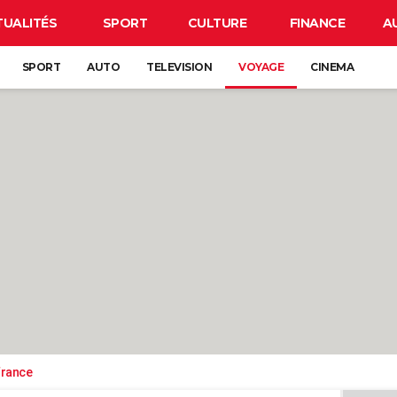
TUALITÉS
SPORT
CULTURE
FINANCE
A
SPORT
AUTO
TELEVISION
VOYAGE
CINEMA
France