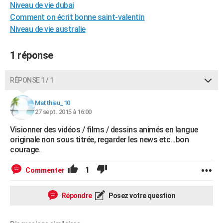
Niveau de vie dubai
City break
Voyage de noces
Climat
Destinations
Voyage nature
Forum
+
PHOTO
Comment on écrit bonne saint-valentin
Niveau de vie australie
GUIDES D'ACHAT
BONS PLANS
1 réponse
CARTE DE VOEUX
RÉPONSE 1 / 1
Carte Bonne année
Carte Pâques
Carte de Noël
Carte Saint-Valentin
Carte d'anniversaire
DICTIONNAIRE
Matthieu_10
Biographies
Expressions
Dictionnaire
Citations
Proverbes
27 sept. 2015 à 16:00
PROGRAMME TV
Visionner des vidéos / films / dessins animés en langue
COPAINS D'AVANT
originale non sous titrée, regarder les news etc...bon
courage.
Se connecter
Collèges
Universités
Service militaire
S'inscrire
Lycées
Primaires
Entreprises
Avis de recherche
AVIS DE DÉCÈS
1
Commenter
FORUM
Lifestyle
Sport
Television
Cinema
Bricolage
Culture
Auto
Voyage
Répondre
Posez votre question