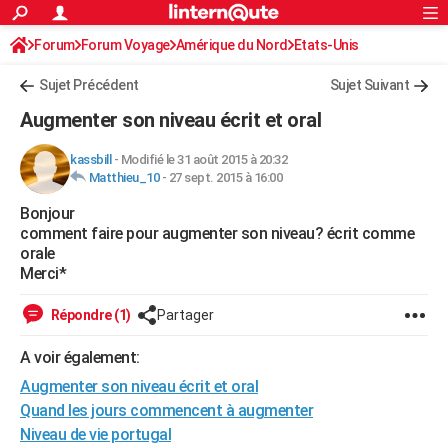
ACTUALITÉS
Forum
Forum Voyage
Amérique du Nord
Connexion
S'inscrire
Etats-Unis
Rechercher
Société
Education
Villes
Politique
Faits Divers
Monde
+
SPORT
Sujet Précédent
Sujet Suivant
Football
Cyclisme
Forum
Coupe du monde 2026
Tennis
Rugby
CULTURE
Augmenter son niveau écrit et oral
TNT
Cinéma
Musique
Programme TV
Streaming
Sorties cinéma
+
FINANCE
kassbill
-
Modifié le 31 août 2015 à 20:32
Matthieu_10
-
27 sept. 2015 à 16:00
Impôts
Immobilier
Banque
Crédit
Retraite
Epargne
Risques naturels par ville
Assurance
AUTO
Bonjour
Réserver un essai
Berlines
Forum auto
Essais
Citadines
SUV
+
HIGH-TECH
comment faire pour augmenter son niveau? écrit comme
orale
Meilleur smartphone
Ordinateurs
Guide high-tech
Mobiles
Internet
Jeux vidéo
+
BRICOLAGE
Merci*
Aménagement intérieur
Cuisine
Jardinage
+
Forum
Extérieur
Salle de bains
Rangement
WEEK-END
Répondre (1)
Partager
Escapades
Expositions
Week-end nature
Guides de France
Patrimoine
Musées
+
LIFESTYLE
A voir également:
Augmenter son niveau écrit et oral
Bien-être
Mode
+
Art de vivre
Loisirs
Modes de vie
SANTE
Quand les jours commencent à augmenter
Guide de la santé
Médicaments
+
Alimentation
Maladies
Sommeil
VOYAGE
Niveau de vie portugal