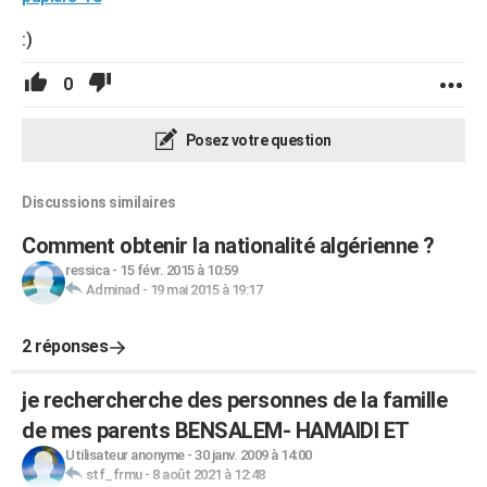
:)
0
Posez votre question
Discussions similaires
Comment obtenir la nationalité algérienne ?
ressica
-
15 févr. 2015 à 10:59
Adminad
-
19 mai 2015 à 19:17
2 réponses
je rechercherche des personnes de la famille
de mes parents BENSALEM- HAMAIDI ET
Utilisateur anonyme
-
30 janv. 2009 à 14:00
stf_frmu
-
8 août 2021 à 12:48