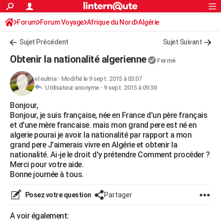
ACTUALITÉS
Forum
Forum Voyage
Afrique du Nord
Connexion
S'inscrire
Algérie
Rechercher
Société
Education
Villes
Politique
Faits Divers
Monde
+
SPORT
Sujet Précédent
Sujet Suivant
Football
Cyclisme
Forum
Coupe du monde 2026
Tennis
Rugby
CULTURE
Obtenir la nationalité algerienne
Fermé
TNT
Cinéma
Musique
Programme TV
Streaming
Sorties cinéma
+
FINANCE
el eulma
-
Modifié le 9 sept. 2015 à 03:07
Utilisateur anonyme -
9 sept. 2015 à 09:38
Impôts
Immobilier
Banque
Crédit
Retraite
Epargne
Risques naturels par ville
Assurance
AUTO
Bonjour,
Réserver un essai
Berlines
Forum auto
Essais
Citadines
SUV
+
HIGH-TECH
Bonjour, je suis française, née en France d'un père français
et d'une mère francaise. mais mon grand pere est né en
Meilleur smartphone
Ordinateurs
Guide high-tech
Mobiles
Internet
Jeux vidéo
+
BRICOLAGE
algerie pourai je avoir la nationalité par rapport a mon
grand pere J'aimerais vivre en Algérie et obtenir la
Aménagement intérieur
Cuisine
Jardinage
+
Forum
Extérieur
Salle de bains
Rangement
WEEK-END
nationalité. Ai-je le droit d'y prétendre Comment procéder ?
Merci pour votre aide.
Escapades
Expositions
Week-end nature
Guides de France
Patrimoine
Musées
+
LIFESTYLE
Bonne journée à tous.
Bien-être
Mode
+
Art de vivre
Loisirs
Modes de vie
SANTE
Posez votre question
Partager
Guide de la santé
Médicaments
+
Alimentation
Maladies
Sommeil
VOYAGE
A voir également: