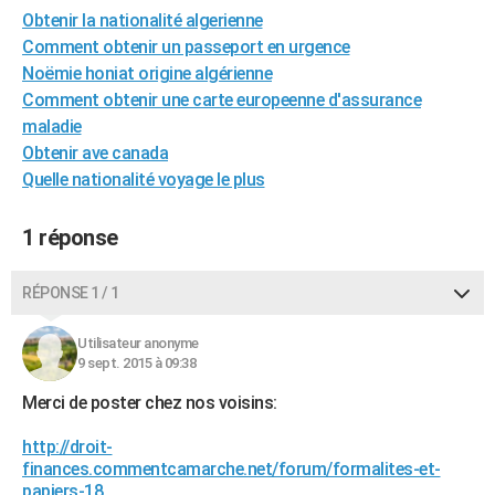
Obtenir la nationalité algerienne
City break
Voyage de noces
Climat
Destinations
Voyage nature
Forum
+
PHOTO
Comment obtenir un passeport en urgence
GUIDES D'ACHAT
Noëmie honiat origine algérienne
Comment obtenir une carte europeenne d'assurance
BONS PLANS
maladie
Obtenir ave canada
CARTE DE VOEUX
Quelle nationalité voyage le plus
Carte Bonne année
Carte Pâques
Carte de Noël
Carte Saint-Valentin
Carte d'anniversaire
DICTIONNAIRE
1 réponse
Biographies
Expressions
Dictionnaire
Citations
Proverbes
PROGRAMME TV
RÉPONSE 1 / 1
COPAINS D'AVANT
Se connecter
Collèges
Universités
Service militaire
S'inscrire
Lycées
Primaires
Entreprises
Avis de recherche
AVIS DE DÉCÈS
Utilisateur anonyme
9 sept. 2015 à 09:38
FORUM
Merci de poster chez nos voisins:
Lifestyle
Sport
Television
Cinema
Bricolage
Culture
Auto
Voyage
http://droit-
finances.commentcamarche.net/forum/formalites-et-
papiers-18