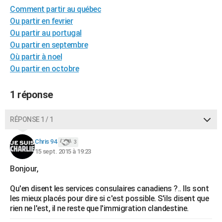
Comment partir au québec
City break
Voyage de noces
Climat
Destinations
Voyage nature
Forum
+
PHOTO
Ou partir en fevrier
GUIDES D'ACHAT
Ou partir au portugal
Ou partir en septembre
BONS PLANS
Où partir à noel
Ou partir en octobre
CARTE DE VOEUX
Carte Bonne année
Carte Pâques
Carte de Noël
Carte Saint-Valentin
Carte d'anniversaire
DICTIONNAIRE
1 réponse
Biographies
Expressions
Dictionnaire
Citations
Proverbes
PROGRAMME TV
RÉPONSE 1 / 1
COPAINS D'AVANT
Chris 94
3
Se connecter
Collèges
Universités
Service militaire
S'inscrire
Lycées
Primaires
Entreprises
Avis de recherche
15 sept. 2015 à 19:23
AVIS DE DÉCÈS
Bonjour,
FORUM
Qu'en disent les services consulaires canadiens ?.. Ils sont
Lifestyle
Sport
Television
Cinema
Bricolage
Culture
Auto
Voyage
les mieux placés pour dire si c'est possible. S'ils disent que
rien ne l'est, il ne reste que l'immigration clandestine.