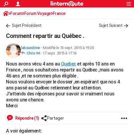
ACTUALITÉS
Forum
Forum Voyage
France
Connexion
S'inscrire
Rechercher
Société
Education
Villes
Politique
Faits Divers
Monde
+
SPORT
Sujet Précédent
Sujet Suivant
Football
Cyclisme
Forum
Coupe du monde 2026
Tennis
Rugby
CULTURE
Comment repartir au Québec .
TNT
Cinéma
Musique
Programme TV
Streaming
Sorties cinéma
+
FINANCE
labsandrine
-
Modifié le 15 sept. 2015 à 19:20
Chris 94
-
17 sept. 2015 à 17:16
Impôts
Immobilier
Banque
Crédit
Retraite
Epargne
Risques naturels par ville
Assurance
AUTO
Nous avons vécu 4 ans au
Quebec
et après 10 ans en
Réserver un essai
Berlines
Forum auto
Essais
Citadines
SUV
+
HIGH-TECH
France , nous souhaitons repartir au Québec ,mais avons
46 ans ,et ne sommes plus éligible .
Meilleur smartphone
Ordinateurs
Guide high-tech
Mobiles
Internet
Jeux vidéo
+
BRICOLAGE
Nous voulons envoyer le dossier ,en espérant que nos 4
ans passé au Québec retiennent leur attention.
Aménagement intérieur
Cuisine
Jardinage
+
Forum
Extérieur
Salle de bains
Rangement
WEEK-END
J'attends des réponses pour savoir si vraiment nous
avons une chance.
Escapades
Expositions
Week-end nature
Guides de France
Patrimoine
Musées
+
LIFESTYLE
Merci
Bien-être
Mode
+
Art de vivre
Loisirs
Modes de vie
SANTE
Répondre (1)
Partager
Guide de la santé
Médicaments
+
Alimentation
Maladies
Sommeil
VOYAGE
A voir également: