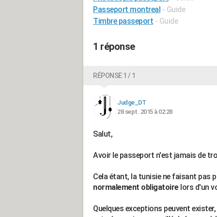
Passeport montreal
- Guide
Timbre passeport
- Guide
1 réponse
RÉPONSE 1 / 1
Judge_DT
28 sept. 2015 à 02:28
Salut,
Avoir le passeport n'est jamais de tro
Cela étant, la tunisie ne faisant pas 
normalement obligatoire
lors d'un v
Quelques exceptions peuvent exister,