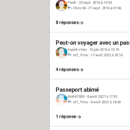
Piwik
-
20 sept. 2016 à 19:24
Chris 94
-
21 sept. 2016 à 01:06
8 réponses
Peut-on voyager avec un pas
myanh.chau
-
16 juin 2016 à 15:10
stf_frmu
-
17 août 2022 à 20:10
4 réponses
Passeport abimé
dmb67000
-
8 août 2021 à 17:35
stf_frmu
-
8 août 2021 à 18:43
1 réponse