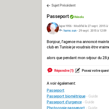
Sujet Précédent
Passeport
Résolu
lajoe1956
-
Modifié le 27 sept. 2015 à 
hams.sun
-
29 sept. 2015 à 12:09
Bonjour, l'agence ma annoncé mainten
club en Tunisie je voudrais être vraim
alors que pendant mon séjour du 28 jui
Répondre (1)
Posez votre ques
A voir également:
Passeport
Passeport biométrique
- Guide
Passeport d'urgence
- Guide
Photocopie passeport
- Guide