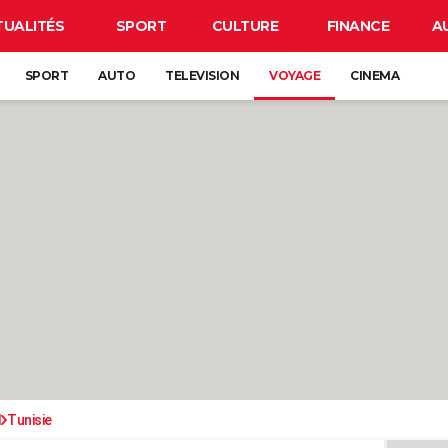
TUALITÉS
SPORT
CULTURE
FINANCE
A
SPORT
AUTO
TELEVISION
VOYAGE
CINEMA
d
Tunisie