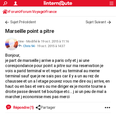
ACTUALITÉS
Forum
Forum Voyage
France
Connexion
S'inscrire
Rechercher
Société
Education
Villes
Politique
Faits Divers
Monde
+
SPORT
Sujet Précédent
Sujet Suivant
Football
Cyclisme
Forum
Coupe du monde 2026
Tennis
Rugby
CULTURE
Marseille point a pitre
TNT
Cinéma
Musique
Programme TV
Streaming
Sorties cinéma
+
FINANCE
tine
-
Modifié le 19 oct. 2015 à 11:16
Chris 94
-
19 oct. 2015 à 14:37
Impôts
Immobilier
Banque
Crédit
Retraite
Epargne
Risques naturels par ville
Assurance
AUTO
Bonjour,
Réserver un essai
Berlines
Forum auto
Essais
Citadines
SUV
+
HIGH-TECH
je part de marseille j arrive a paris orly et j ai une
corespondance pour point a pitre sur ma reservation je
Meilleur smartphone
Ordinateurs
Guide high-tech
Mobiles
Internet
Jeux vidéo
+
BRICOLAGE
vois a parid terminal w et repart au terminal au meme
terminal sauf que je ne sais pas car il y a un au rez de
Aménagement intérieur
Cuisine
Jardinage
+
Forum
Extérieur
Salle de bains
Rangement
WEEK-END
chaussee et un a l etage pouvez vous me dire ou j arrive, en
haut ou en bas et vers ou me diriger ex je monte tourne a
Escapades
Expositions
Week-end nature
Guides de France
Patrimoine
Musées
+
LIFESTYLE
droite passe devant tel boutique etc... j ai un peu de mal a
marcher j economise mes pas merci
Bien-être
Mode
+
Art de vivre
Loisirs
Modes de vie
SANTE
Répondre (1)
Partager
Guide de la santé
Médicaments
+
Alimentation
Maladies
Sommeil
VOYAGE