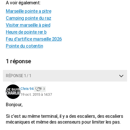
A voir également:
City break
Voyage de noces
Climat
Destinations
Voyage nature
Forum
+
PHOTO
Marseille pointe a pitre
Camping pointe du raz
GUIDES D'ACHAT
Visiter marseille à pied
BONS PLANS
Heure de pointe rer b
Feu d'artifice marseille 2026
CARTE DE VOEUX
Pointe du cotentin
Carte Bonne année
Carte Pâques
Carte de Noël
Carte Saint-Valentin
Carte d'anniversaire
DICTIONNAIRE
1 réponse
Biographies
Expressions
Dictionnaire
Citations
Proverbes
PROGRAMME TV
RÉPONSE 1 / 1
COPAINS D'AVANT
Se connecter
Collèges
Universités
Service militaire
S'inscrire
Lycées
Primaires
Entreprises
Avis de recherche
Chris 94
3
AVIS DE DÉCÈS
19 oct. 2015 à 14:37
FORUM
Bonjour,
Lifestyle
Sport
Television
Cinema
Bricolage
Culture
Auto
Voyage
Si c'est au même terminal, il y a des escaliers, des escaliers
mécaniques et même des ascenseurs pour limiter les pas.