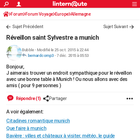
ACTUALITÉS
Forum
Forum Voyage
Europe
Connexion
S'inscrire
Allemagne
Rechercher
Société
Education
Villes
Politique
Faits Divers
Monde
+
SPORT
Sujet Précédent
Sujet Suivant
Football
Cyclisme
Forum
Coupe du monde 2026
Tennis
Rugby
CULTURE
Réveillon saint Sylvestre a munich
TNT
Cinéma
Musique
Programme TV
Streaming
Sorties cinéma
+
FINANCE
Bubble
-
Modifié le 25 oct. 2015 à 22:44
bernardcomp3
-
7 déc. 2015 à 05:53
Impôts
Immobilier
Banque
Crédit
Retraite
Epargne
Risques naturels par ville
Assurance
AUTO
Bonjour,
Réserver un essai
Berlines
Forum auto
Essais
Citadines
SUV
+
HIGH-TECH
J aimerais trouver un endroit sympathique pour le réveillon
avec une bonne table à Munich ! Ou nous allons avec des
Meilleur smartphone
Ordinateurs
Guide high-tech
Mobiles
Internet
Jeux vidéo
+
BRICOLAGE
amis ( pour 9 personnes )
Aménagement intérieur
Cuisine
Jardinage
+
Forum
Extérieur
Salle de bains
Rangement
WEEK-END
Répondre (1)
Partager
Escapades
Expositions
Week-end nature
Guides de France
Patrimoine
Musées
+
LIFESTYLE
A voir également:
Citadines romantique munich
Bien-être
Mode
+
Art de vivre
Loisirs
Modes de vie
SANTE
Que faire à munich
Guide de la santé
Médicaments
+
Alimentation
Maladies
Sommeil
VOYAGE
Bavière : villes et châteaux à visiter, météo, le guide