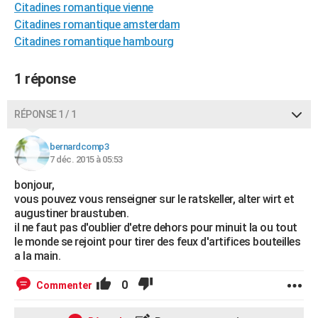
Citadines romantique vienne
City break
Voyage de noces
Climat
Destinations
Voyage nature
Forum
+
PHOTO
Citadines romantique amsterdam
Citadines romantique hambourg
GUIDES D'ACHAT
BONS PLANS
1 réponse
CARTE DE VOEUX
RÉPONSE 1 / 1
Carte Bonne année
Carte Pâques
Carte de Noël
Carte Saint-Valentin
Carte d'anniversaire
DICTIONNAIRE
bernardcomp3
Biographies
Expressions
Dictionnaire
Citations
Proverbes
7 déc. 2015 à 05:53
PROGRAMME TV
bonjour,
COPAINS D'AVANT
vous pouvez vous renseigner sur le ratskeller, alter wirt et
augustiner braustuben.
Se connecter
Collèges
Universités
Service militaire
S'inscrire
Lycées
Primaires
Entreprises
Avis de recherche
AVIS DE DÉCÈS
il ne faut pas d'oublier d'etre dehors pour minuit la ou tout
le monde se rejoint pour tirer des feux d'artifices bouteilles
FORUM
a la main.
Lifestyle
Sport
Television
Cinema
Bricolage
Culture
Auto
Voyage
0
Commenter