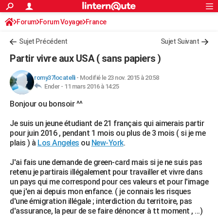
ACTUALITÉS
Forum
Forum Voyage
France
Connexion
S'inscrire
Rechercher
Société
Education
Villes
Politique
Faits Divers
Monde
+
SPORT
Sujet Précédent
Sujet Suivant
Football
Cyclisme
Forum
Coupe du monde 2026
Tennis
Rugby
CULTURE
Partir vivre aux USA ( sans papiers )
TNT
Cinéma
Musique
Programme TV
Streaming
Sorties cinéma
+
FINANCE
romy37locatelli
-
Modifié le 23 nov. 2015 à 20:58
Ender -
11 mars 2016 à 14:25
Impôts
Immobilier
Banque
Crédit
Retraite
Epargne
Risques naturels par ville
Assurance
AUTO
Bonjour ou bonsoir ^^
Réserver un essai
Berlines
Forum auto
Essais
Citadines
SUV
+
HIGH-TECH
Je suis un jeune étudiant de 21 français qui aimerais partir
Meilleur smartphone
Ordinateurs
Guide high-tech
Mobiles
Internet
Jeux vidéo
+
BRICOLAGE
pour juin 2016 , pendant 1 mois ou plus de 3 mois ( si je me
plais ) à
Los Angeles
ou
New-York
.
Aménagement intérieur
Cuisine
Jardinage
+
Forum
Extérieur
Salle de bains
Rangement
WEEK-END
J'ai fais une demande de green-card mais si je ne suis pas
Escapades
Expositions
Week-end nature
Guides de France
Patrimoine
Musées
+
LIFESTYLE
retenu je partirais illégalement pour travailler et vivre dans
un pays qui me correspond pour ces valeurs et pour l'image
Bien-être
Mode
+
Art de vivre
Loisirs
Modes de vie
SANTE
que j'en ai depuis mon enfance. ( je connais les risques
d'une émigration illégale ; interdiction du territoire, pas
Guide de la santé
Médicaments
+
Alimentation
Maladies
Sommeil
VOYAGE
d'assurance, la peur de se faire dénoncer à tt moment , ...)