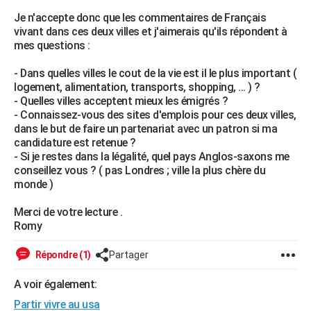
City break
Voyage de noces
Climat
Destinations
Voyage nature
Forum
+
Je n'accepte donc que les commentaires de Français
PHOTO
vivant dans ces deux villes et j'aimerais qu'ils répondent à
mes questions :
GUIDES D'ACHAT
- Dans quelles villes le cout de la vie est il le plus important (
BONS PLANS
logement, alimentation, transports, shopping, ... ) ?
- Quelles villes acceptent mieux les émigrés ?
CARTE DE VOEUX
- Connaissez-vous des sites d'emplois pour ces deux villes,
Carte Bonne année
Carte Pâques
Carte de Noël
Carte Saint-Valentin
Carte d'anniversaire
dans le but de faire un partenariat avec un patron si ma
DICTIONNAIRE
candidature est retenue ?
Biographies
Expressions
Dictionnaire
Citations
Proverbes
- Si je restes dans la légalité, quel pays Anglos-saxons me
PROGRAMME TV
conseillez vous ? ( pas Londres ; ville la plus chère du
monde )
COPAINS D'AVANT
Se connecter
Collèges
Universités
Service militaire
S'inscrire
Lycées
Primaires
Entreprises
Avis de recherche
Merci de votre lecture .
AVIS DE DÉCÈS
Romy
FORUM
Répondre (1)
Partager
Lifestyle
Sport
Television
Cinema
Bricolage
Culture
Auto
Voyage
A voir également:
Partir vivre au usa