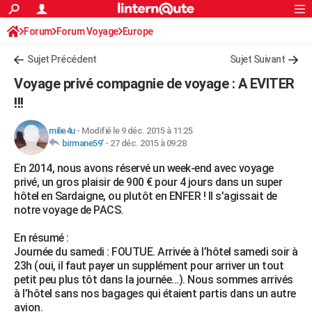
ACTUALITÉS
Forum
Forum Voyage
Europe
Connexion
S'inscrire
Rechercher
Société
Education
Villes
Politique
Faits Divers
Monde
+
SPORT
Sujet Précédent
Sujet Suivant
Football
Cyclisme
Forum
Coupe du monde 2026
Tennis
Rugby
CULTURE
Voyage privé compagnie de voyage : A EVITER
TNT
Cinéma
Musique
Programme TV
Streaming
Sorties cinéma
+
!!!
FINANCE
Impôts
Immobilier
Banque
Crédit
Retraite
Epargne
Risques naturels par ville
Assurance
AUTO
milie4u
-
Modifié le 9 déc. 2015 à 11:25
birmane59'
-
27 déc. 2015 à 09:28
Réserver un essai
Berlines
Forum auto
Essais
Citadines
SUV
+
HIGH-TECH
En 2014, nous avons réservé un week-end avec voyage
privé, un gros plaisir de 900 € pour 4 jours dans un super
Meilleur smartphone
Ordinateurs
Guide high-tech
Mobiles
Internet
Jeux vidéo
+
BRICOLAGE
hôtel en Sardaigne, ou plutôt en ENFER ! Il s’agissait de
notre voyage de PACS.
Aménagement intérieur
Cuisine
Jardinage
+
Forum
Extérieur
Salle de bains
Rangement
WEEK-END
En résumé :
Escapades
Expositions
Week-end nature
Guides de France
Patrimoine
Musées
+
LIFESTYLE
Journée du samedi : FOUTUE. Arrivée à l’hôtel samedi soir à
23h (oui, il faut payer un supplément pour arriver un tout
Bien-être
Mode
+
Art de vivre
Loisirs
Modes de vie
SANTE
petit peu plus tôt dans la journée…). Nous sommes arrivés
à l’hôtel sans nos bagages qui étaient partis dans un autre
Guide de la santé
Médicaments
+
Alimentation
Maladies
Sommeil
VOYAGE
avion.