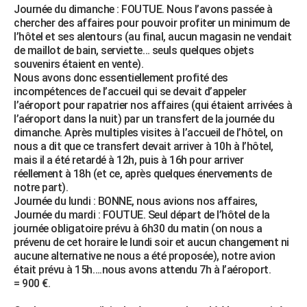
Journée du dimanche : FOUTUE. Nous l’avons passée à
City break
Voyage de noces
Climat
Destinations
Voyage nature
Forum
+
PHOTO
chercher des affaires pour pouvoir profiter un minimum de
l’hôtel et ses alentours (au final, aucun magasin ne vendait
GUIDES D'ACHAT
de maillot de bain, serviette… seuls quelques objets
souvenirs étaient en vente).
BONS PLANS
Nous avons donc essentiellement profité des
incompétences de l’accueil qui se devait d’appeler
CARTE DE VOEUX
l’aéroport pour rapatrier nos affaires (qui étaient arrivées à
l’aéroport dans la nuit) par un transfert de la journée du
Carte Bonne année
Carte Pâques
Carte de Noël
Carte Saint-Valentin
Carte d'anniversaire
DICTIONNAIRE
dimanche. Après multiples visites à l’accueil de l’hôtel, on
nous a dit que ce transfert devait arriver à 10h à l’hôtel,
Biographies
Expressions
Dictionnaire
Citations
Proverbes
PROGRAMME TV
mais il a été retardé à 12h, puis à 16h pour arriver
réellement à 18h (et ce, après quelques énervements de
COPAINS D'AVANT
notre part).
Journée du lundi : BONNE, nous avions nos affaires,
Se connecter
Collèges
Universités
Service militaire
S'inscrire
Lycées
Primaires
Entreprises
Avis de recherche
AVIS DE DÉCÈS
Journée du mardi : FOUTUE. Seul départ de l’hôtel de la
journée obligatoire prévu à 6h30 du matin (on nous a
FORUM
prévenu de cet horaire le lundi soir et aucun changement ni
aucune alternative ne nous a été proposée), notre avion
Lifestyle
Sport
Television
Cinema
Bricolage
Culture
Auto
Voyage
était prévu à 15h….nous avons attendu 7h à l’aéroport.
= 900 €.