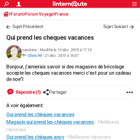
ACTUALITÉS
Forum
Forum Voyage
France
Connexion
S'inscrire
Rechercher
Société
Education
Villes
Politique
Faits Divers
Monde
+
SPORT
Sujet Précédent
Sujet Suivant
Football
Cyclisme
Forum
Coupe du monde 2026
Tennis
Rugby
CULTURE
Qui prend les cheques vacances
TNT
Cinéma
Musique
Programme TV
Streaming
Sorties cinéma
+
FINANCE
sandrine
-
Modifié le 19 déc. 2015 à 17:19
Chris 94
-
21 déc. 2015 à 16:07
Impôts
Immobilier
Banque
Crédit
Retraite
Epargne
Risques naturels par ville
Assurance
AUTO
Bonjour, j'aimerais savoir si des magasins de bricolage
Réserver un essai
Berlines
Forum auto
Essais
Citadines
SUV
+
HIGH-TECH
accepte les cheques vacances merci c'est pour un cadeau
de noe"l
Meilleur smartphone
Ordinateurs
Guide high-tech
Mobiles
Internet
Jeux vidéo
+
BRICOLAGE
Répondre (1)
Partager
Aménagement intérieur
Cuisine
Jardinage
+
Forum
Extérieur
Salle de bains
Rangement
WEEK-END
A voir également:
Escapades
Expositions
Week-end nature
Guides de France
Patrimoine
Musées
+
LIFESTYLE
Qui prend les chèques vacances
Bien-être
Mode
+
Art de vivre
Loisirs
Modes de vie
Magasin qui prend les chèques vacances
- Meilleures
SANTE
réponses
Guide de la santé
Médicaments
+
Alimentation
Maladies
Sommeil
VOYAGE
Qui prend les chèques ancv
- Meilleures réponses