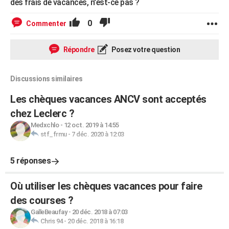
des frais de vacances, n'est-ce pas ?
0
Commenter
Répondre
Posez votre question
Discussions similaires
Les chèques vacances ANCV sont acceptés
chez Leclerc ?
Medxchlo
-
12 oct. 2019 à 14:55
stf_frmu
-
7 déc. 2020 à 12:03
5 réponses
Où utiliser les chèques vacances pour faire
des courses ?
GalleBeaufay
-
20 déc. 2018 à 07:03
Chris 94
-
20 déc. 2018 à 16:18