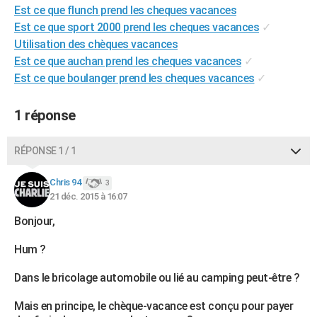
Est ce que flunch prend les cheques vacances
City break
Voyage de noces
Climat
Destinations
Voyage nature
Forum
+
PHOTO
Est ce que sport 2000 prend les cheques vacances
✓
Utilisation des chèques vacances
GUIDES D'ACHAT
Est ce que auchan prend les cheques vacances
✓
BONS PLANS
Est ce que boulanger prend les cheques vacances
✓
CARTE DE VOEUX
1 réponse
Carte Bonne année
Carte Pâques
Carte de Noël
Carte Saint-Valentin
Carte d'anniversaire
DICTIONNAIRE
RÉPONSE 1 / 1
Biographies
Expressions
Dictionnaire
Citations
Proverbes
PROGRAMME TV
Chris 94
3
COPAINS D'AVANT
21 déc. 2015 à 16:07
Se connecter
Collèges
Universités
Service militaire
S'inscrire
Lycées
Primaires
Entreprises
Avis de recherche
AVIS DE DÉCÈS
Bonjour,
FORUM
Hum ?
Lifestyle
Sport
Television
Cinema
Bricolage
Culture
Auto
Voyage
Dans le bricolage automobile ou lié au camping peut-être ?
Mais en principe, le chèque-vacance est conçu pour payer