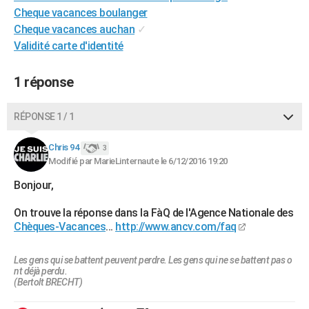
Cheque vacances boulanger
City break
Voyage de noces
Climat
Destinations
Voyage nature
Forum
+
PHOTO
Cheque vacances auchan
✓
GUIDES D'ACHAT
Validité carte d'identité
BONS PLANS
1 réponse
CARTE DE VOEUX
RÉPONSE 1 / 1
Carte Bonne année
Carte Pâques
Carte de Noël
Carte Saint-Valentin
Carte d'anniversaire
DICTIONNAIRE
Chris 94
3
Biographies
Expressions
Dictionnaire
Citations
Proverbes
PROGRAMME TV
Modifié par MarieLinternaute le 6/12/2016 19:20
COPAINS D'AVANT
Bonjour,
Se connecter
Collèges
Universités
Service militaire
S'inscrire
Lycées
Primaires
Entreprises
Avis de recherche
On trouve la réponse dans la FàQ de l'Agence Nationale des
AVIS DE DÉCÈS
Chèques-Vacances
...
http://www.ancv.com/faq
FORUM
Les gens qui se battent peuvent perdre. Les gens qui ne se battent pas o
Lifestyle
Sport
Television
Cinema
Bricolage
Culture
Auto
Voyage
nt déjà perdu.
(Bertolt BRECHT)