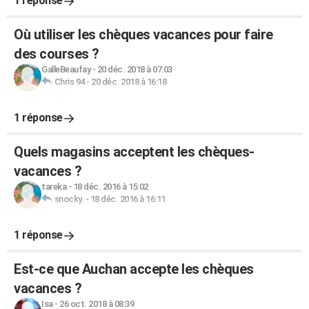
1 réponse
Où utiliser les chèques vacances pour faire
des courses ?
GalleBeaufay
-
20 déc. 2018 à 07:03
Chris 94
-
20 déc. 2018 à 16:18
1 réponse
Quels magasins acceptent les chèques-
vacances ?
tareka
-
18 déc. 2016 à 15:02
snocky.
-
18 déc. 2016 à 16:11
1 réponse
Est-ce que Auchan accepte les chèques
vacances ?
Isa
-
26 oct. 2018 à 08:39