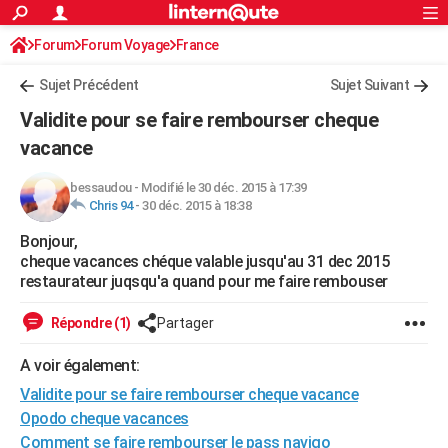
ACTUALITÉS
Forum
Forum Voyage
France
Connexion
S'inscrire
Rechercher
Société
Education
Villes
Politique
Faits Divers
Monde
+
SPORT
Sujet Précédent
Sujet Suivant
Football
Cyclisme
Forum
Coupe du monde 2026
Tennis
Rugby
CULTURE
Validite pour se faire rembourser cheque
TNT
Cinéma
Musique
Programme TV
Streaming
Sorties cinéma
+
vacance
FINANCE
Impôts
Immobilier
Banque
Crédit
Retraite
Epargne
Risques naturels par ville
Assurance
AUTO
bessaudou
-
Modifié le 30 déc. 2015 à 17:39
Chris 94
-
30 déc. 2015 à 18:38
Réserver un essai
Berlines
Forum auto
Essais
Citadines
SUV
+
HIGH-TECH
Bonjour,
cheque vacances chéque valable jusqu'au 31 dec 2015
Meilleur smartphone
Ordinateurs
Guide high-tech
Mobiles
Internet
Jeux vidéo
+
BRICOLAGE
restaurateur juqsqu'a quand pour me faire rembouser
Aménagement intérieur
Cuisine
Jardinage
+
Forum
Extérieur
Salle de bains
Rangement
WEEK-END
Répondre (1)
Partager
Escapades
Expositions
Week-end nature
Guides de France
Patrimoine
Musées
+
LIFESTYLE
A voir également:
Bien-être
Mode
+
Art de vivre
Loisirs
Modes de vie
SANTE
Validite pour se faire rembourser cheque vacance
Opodo cheque vacances
Guide de la santé
Médicaments
+
Alimentation
Maladies
Sommeil
VOYAGE
Comment se faire rembourser le pass navigo