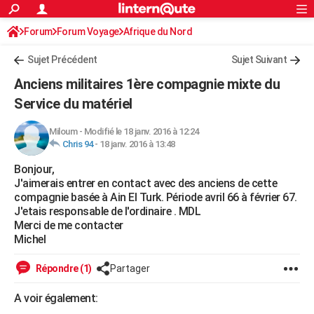
ACTUALITÉS
Forum
Forum Voyage
Afrique du Nord
Connexion
S'inscrire
Rechercher
Société
Education
Villes
Politique
Faits Divers
Monde
+
SPORT
Sujet Précédent
Sujet Suivant
Football
Cyclisme
Forum
Coupe du monde 2026
Tennis
Rugby
CULTURE
Anciens militaires 1ère compagnie mixte du
TNT
Cinéma
Musique
Programme TV
Streaming
Sorties cinéma
+
Service du matériel
FINANCE
Impôts
Immobilier
Banque
Crédit
Retraite
Epargne
Risques naturels par ville
Assurance
AUTO
Miloum
-
Modifié le 18 janv. 2016 à 12:24
Chris 94
-
18 janv. 2016 à 13:48
Réserver un essai
Berlines
Forum auto
Essais
Citadines
SUV
+
HIGH-TECH
Bonjour,
J'aimerais entrer en contact avec des anciens de cette
Meilleur smartphone
Ordinateurs
Guide high-tech
Mobiles
Internet
Jeux vidéo
+
BRICOLAGE
compagnie basée à Ain El Turk. Période avril 66 à février 67.
J'etais responsable de l'ordinaire . MDL
Aménagement intérieur
Cuisine
Jardinage
+
Forum
Extérieur
Salle de bains
Rangement
WEEK-END
Merci de me contacter
Michel
Escapades
Expositions
Week-end nature
Guides de France
Patrimoine
Musées
+
LIFESTYLE
Répondre (1)
Partager
Bien-être
Mode
+
Art de vivre
Loisirs
Modes de vie
SANTE
A voir également:
Guide de la santé
Médicaments
+
Alimentation
Maladies
Sommeil
VOYAGE