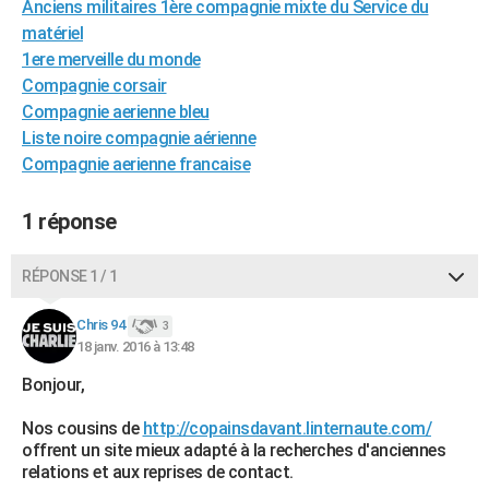
Anciens militaires 1ère compagnie mixte du Service du
City break
Voyage de noces
Climat
Destinations
Voyage nature
Forum
+
PHOTO
matériel
1ere merveille du monde
GUIDES D'ACHAT
Compagnie corsair
Compagnie aerienne bleu
BONS PLANS
Liste noire compagnie aérienne
CARTE DE VOEUX
Compagnie aerienne francaise
Carte Bonne année
Carte Pâques
Carte de Noël
Carte Saint-Valentin
Carte d'anniversaire
DICTIONNAIRE
1 réponse
Biographies
Expressions
Dictionnaire
Citations
Proverbes
PROGRAMME TV
RÉPONSE 1 / 1
COPAINS D'AVANT
Chris 94
3
Se connecter
Collèges
Universités
Service militaire
S'inscrire
Lycées
Primaires
Entreprises
Avis de recherche
AVIS DE DÉCÈS
18 janv. 2016 à 13:48
FORUM
Bonjour,
Lifestyle
Sport
Television
Cinema
Bricolage
Culture
Auto
Voyage
Nos cousins de
http://copainsdavant.linternaute.com/
offrent un site mieux adapté à la recherches d'anciennes
relations et aux reprises de contact.