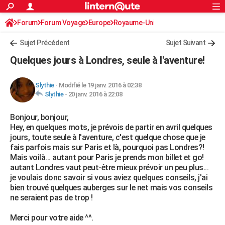
ACTUALITÉS
Forum
Forum Voyage
Europe
Connexion
S'inscrire
Royaume-Uni
Rechercher
Société
Education
Villes
Politique
Faits Divers
Monde
+
SPORT
Sujet Précédent
Sujet Suivant
Football
Cyclisme
Forum
Coupe du monde 2026
Tennis
Rugby
CULTURE
Quelques jours à Londres, seule à l'aventure!
TNT
Cinéma
Musique
Programme TV
Streaming
Sorties cinéma
+
FINANCE
Slythie
-
Modifié le 19 janv. 2016 à 02:38
Impôts
Immobilier
Banque
Crédit
Retraite
Epargne
Risques naturels par ville
Assurance
AUTO
Slythie
-
20 janv. 2016 à 22:08
Réserver un essai
Berlines
Forum auto
Essais
Citadines
SUV
+
HIGH-TECH
Bonjour, bonjour,
Hey, en quelques mots, je prévois de partir en avril quelques
Meilleur smartphone
Ordinateurs
Guide high-tech
Mobiles
Internet
Jeux vidéo
+
BRICOLAGE
jours, toute seule à l'aventure, c'est quelque chose que je
fais parfois mais sur Paris et là, pourquoi pas Londres?!
Aménagement intérieur
Cuisine
Jardinage
+
Forum
Extérieur
Salle de bains
Rangement
WEEK-END
Mais voilà... autant pour Paris je prends mon billet et go!
autant Londres vaut peut-être mieux prévoir un peu plus...
Escapades
Expositions
Week-end nature
Guides de France
Patrimoine
Musées
+
LIFESTYLE
je voulais donc savoir si vous aviez quelques conseils, j'ai
bien trouvé quelques auberges sur le net mais vos conseils
Bien-être
Mode
+
Art de vivre
Loisirs
Modes de vie
SANTE
ne seraient pas de trop !
Guide de la santé
Médicaments
+
Alimentation
Maladies
Sommeil
VOYAGE
Merci pour votre aide ^^.