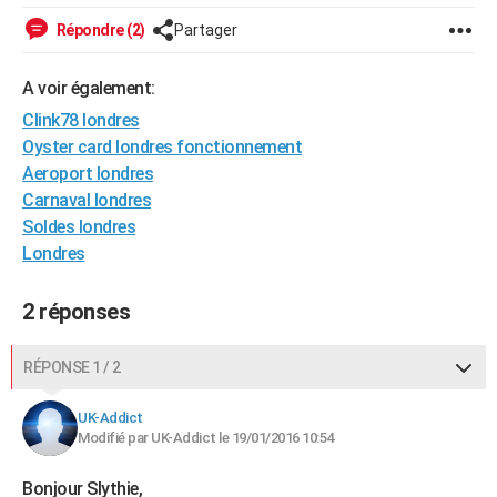
City break
Voyage de noces
Climat
Destinations
Voyage nature
Forum
+
PHOTO
Répondre (2)
Partager
GUIDES D'ACHAT
A voir également:
BONS PLANS
Clink78 londres
Oyster card londres fonctionnement
CARTE DE VOEUX
Aeroport londres
Carnaval londres
Carte Bonne année
Carte Pâques
Carte de Noël
Carte Saint-Valentin
Carte d'anniversaire
DICTIONNAIRE
Soldes londres
Biographies
Expressions
Dictionnaire
Citations
Proverbes
PROGRAMME TV
Londres
COPAINS D'AVANT
2 réponses
Se connecter
Collèges
Universités
Service militaire
S'inscrire
Lycées
Primaires
Entreprises
Avis de recherche
AVIS DE DÉCÈS
RÉPONSE 1 / 2
FORUM
UK-Addict
Lifestyle
Sport
Television
Cinema
Bricolage
Culture
Auto
Voyage
Modifié par UK-Addict le 19/01/2016 10:54
Bonjour Slythie,